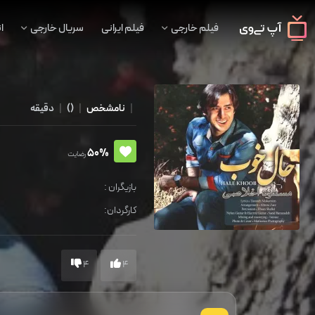
فیلم خارجی
فیلم ایرانی
سریال خارجی
ا
|
نامشخص
|
()
|
دقیقه
50%
رضایت
بازیگران :
کارگردان:
4
4