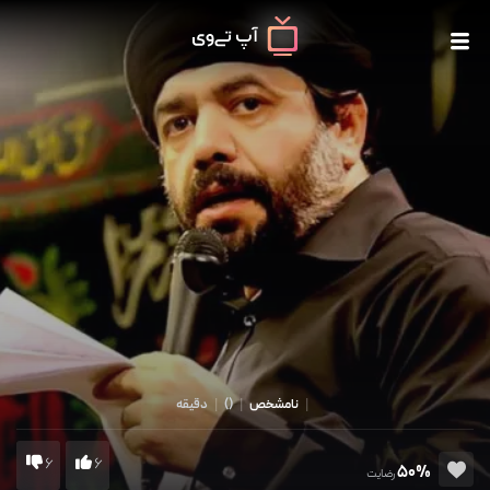
|
نامشخص
|
()
|
دقیقه
6
6
50%
رضایت