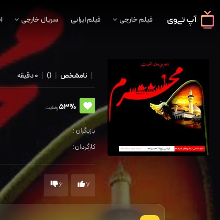
فیلم خارجی
فیلم ایرانی
سریال خارجی
ا
|
نامشخص
|
()
|
0 دقیقه
53%
رضایت
بازیگران :
کارگردان:
6
7