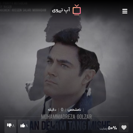
|
نامشخص
|
()
|
دقیقه
8
8
50%
رضایت