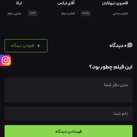
قلمروی تبهکاران
آقای ایکس
ایکا
اکشن,جنایی
2025
اکشن,درام
2026
جنایی,درام
+
0 دیدگاه
افزودن دیدگاه
این فیلم چطور بود؟