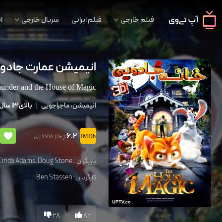
فیلم خارجی
فیلم ایرانی
سریال خارجی
ا
انیمیشن عمارت جادو
under and the House of Magic
انیمیشن، ماجراجویی
|
بالای 13 سال
6.2
از 6718 رای
از 10
بازیگران :
Doug Stone
،
Cinda Adams
کارگردان:
Ben Stassen
28
82