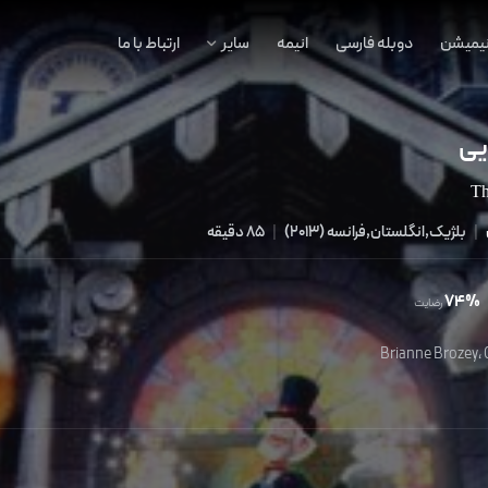
نیمیشن
دوبله فارسی
انیمه
سایر
ارتباط با ما
یی
Th
|
بلژیک,انگلستان,فرانسه
(
2013
)
|
85 دقیقه
74%
رضایت
Brianne Brozey
،