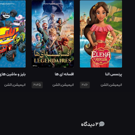
پرنسس النا
افسانه ای ها
بلیز و ماشین های
انیمیشن,اکشن
انیمیشن,اکشن
انیمیشن,اکشن
2025
2016
2 دیدگاه