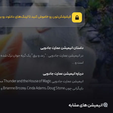
فیلترشکن‌تون رو خاموش کنید تا لینک‌های دانلود رو بب
داستان انیمیشن عمارت جادویی
در انیمیشن عمارت جادویی : "رعد و برق" یک گربه جوان ترک شده است
است و...
درباره انیمیشن عمارت جادویی
انیمیشن عمارت جادویی Thunder and the House of Magic محصول کشور
بازیگرانی چون
Doug Stone
،
Cinda Adams
،
Brianne Brozey
و..
انیمیشن های مشابه