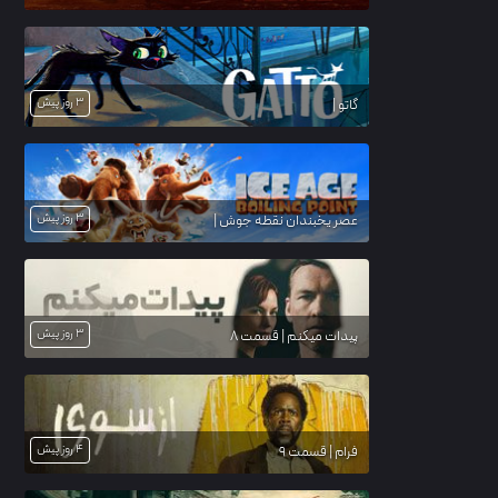
3 روز پیش
گاتو |
3 روز پیش
عصر یخبندان نقطه جوش |
3 روز پیش
پیدات میکنم | قسمت 8
4 روز پیش
فرام | قسمت 9