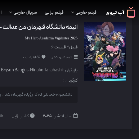
فیلم خارجی
فیلم ایرانی
سریال خارجی
ا
انیمه دانشگاه قهرمان من عدالت 
My Hero Academia Vigilantes
2025
فصل 2 قسمت 6
انیمیشن، اکشن
84% رضایت
بازیگران :
Hinako Takahashi
،
Bryson Baugus
،
کارگردان:
دانشجوی خجالتی ای که رؤیای قهرمان شدن را 
سال انتشار :
2025
کشور :
ژاپن