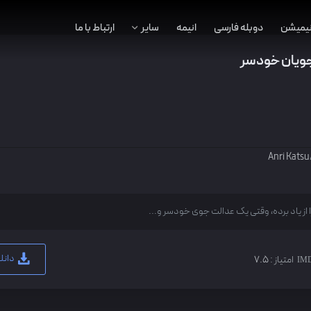
نیمیشن
دوبله فارسی
انیمه
سایر
ارتباط با ما
جویان خودسر
Anri Katsu
از یاد برده، وقتی یک عدالت جوی خودسر و...
دانلو
امتیاز :
7.5