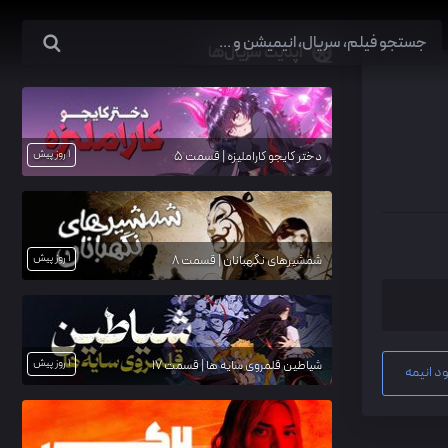
آپدیت سریال‌ها
1 روز پیش
دختر کایجو کاراملیزه | قسمت 5
1 روز پیش
شمشیرهای نگهبانان | قسمت 8
1 روز پیش
شیاطین قلمروی سایه ها | قسمت 17
د انیمه