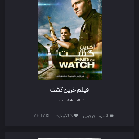
فیلم خرین گشت
End of Watch
2012
اکشن، ماجراجویی
76% رضایت
7.6