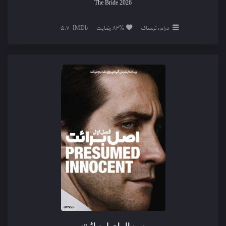
The Bride
2026
درام، ترسناک
82% رضایت
5.7