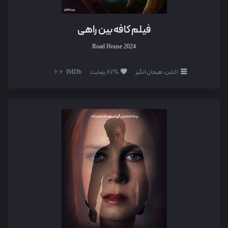
فیلم کافه بین راهی
Road House
2024
اکشن، هیجان انگیز
87% رضایت
6.6