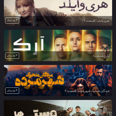
4 روز پیش
هری وایلد | قسمت 6
4 روز پیش
آرک | قسمت 1
4 روز پیش
مردگان متحرک شهر مرده | قسمت 2