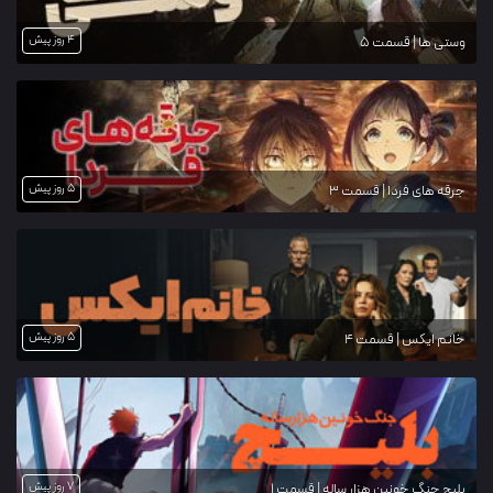
4 روز پیش
وستی ها | قسمت 5
5 روز پیش
جرقه های فردا | قسمت 3
5 روز پیش
خانم ایکس | قسمت 4
7 روز پیش
بلیچ جنگ خونین هزار ساله | قسمت 1