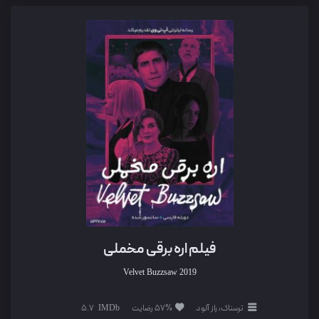
فیلم اره برقی مخملی
Velvet Buzzsaw
2019
ترسناک، راز آلود
57% رضایت
5.7