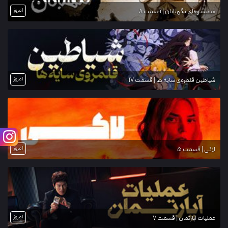
امروز
شمشیرهای نگهبانان | قسمت 8
امروز
شیاطین قلمروی سایه ها | قسمت 17
امروز
لاکی | قسمت 5
امروز
عملیات آپارتمان | قسمت 7