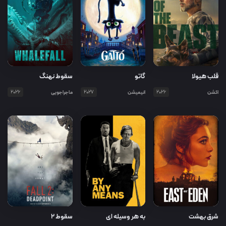
قلب هیولا
گاتو
سقوط نهنگ
اکشن
2026
انیمیشن
2027
ماجراجویی
2026
شرق بهشت
به هر وسیله ای
سقوط ۲