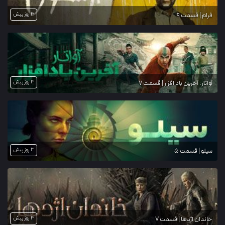
3 روز پیش
فرام | قسمت 9
3 روز پیش
آواتار: آخرین باد افزار | قسمت 7
3 روز پیش
سیلو | قسمت 5
3 روز پیش
خاندان اژدها | قسمت 7