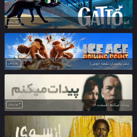
1 روز پیش
گاتو |
1 روز پیش
عصر یخبندان نقطه جوش |
3 روز پیش
پیدات میکنم | قسمت 8