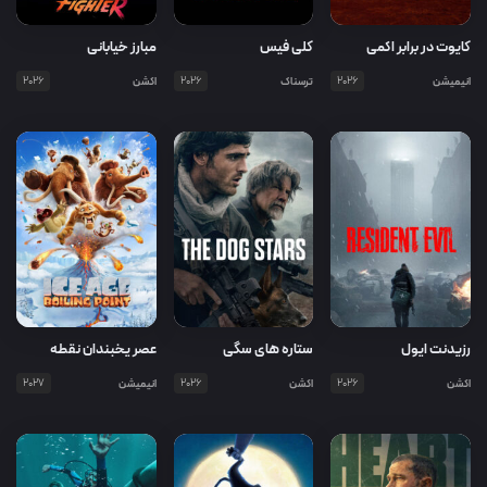
کایوت در برابر اکمی
کلی فیس
مبارز خیابانی
انیمیشن
2026
ترسناک
2026
اکشن
2026
رزیدنت ایول
ستاره های سگی
عصر یخبندان نقطه
جوش
اکشن
2026
اکشن
2026
انیمیشن
2027