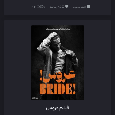
اکشن، درام
85% رضایت
6.4
فیلم عروس