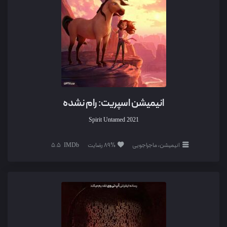
انیمیشن اسپریت: رام نشده
Spirit Untamed
2021
انیمیشن، ماجراجویی
89% رضایت
5.5