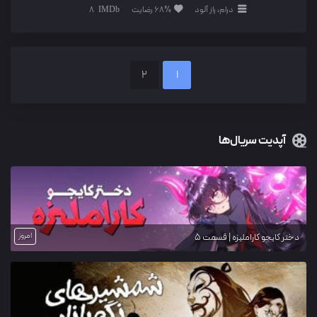
درام، راز آلود
68% رضایت
8
2
1
آپدیت سریال‌ها
امروز
دختر کایجو کاراملیزه | قسمت 5