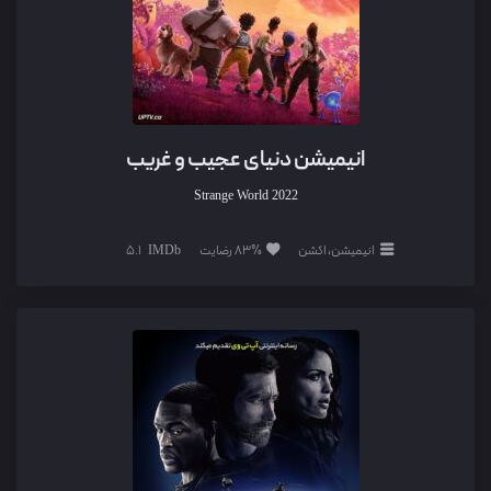
انیمیشن دنیای عجیب و غریب
Strange World
2022
انیمیشن، اکشن
83% رضایت
5.1