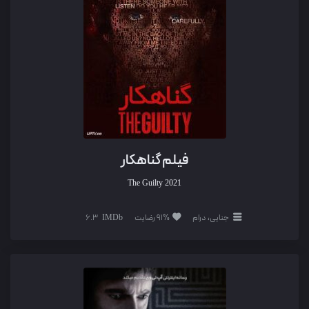
فیلم گناهکار
The Guilty
2021
جنایی، درام
91% رضایت
6.3