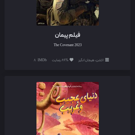
فیلم پیمان
The Covenant
2023
اکشن، هیجان انگیز
89% رضایت
8