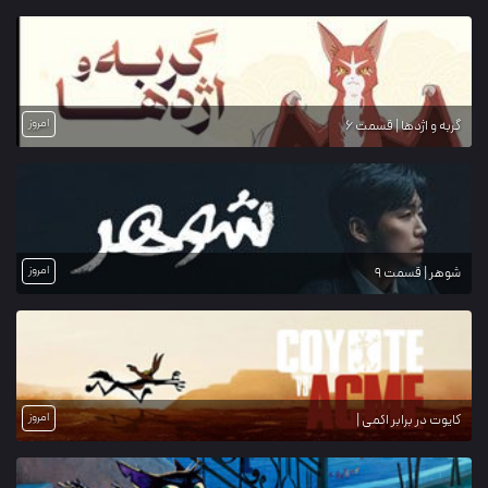
امروز
گربه و اژدها | قسمت 6
امروز
شوهر | قسمت 9
امروز
کایوت در برابر اکمی |