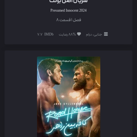
سریال اصل برائت
Presumed Innocent
2024
فصل 1 قسمت 8
جنایی، درام
88% رضایت
7.7