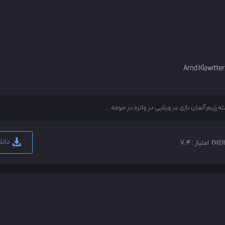
Arnd Klawitter
دانل
امتیاز :
7.4