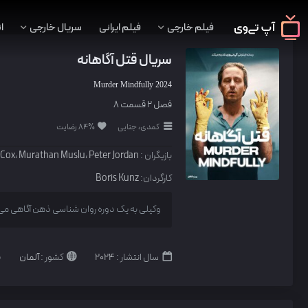
فیلم خارجی
فیلم ایرانی
سریال خارجی
ا
سریال قتل آگاهانه
Murder Mindfully
2024
فصل 2 قسمت 8
کمدی، جنایی
84% رضایت
بازیگران :
Peter Jordan
،
Murathan Muslu
،
 Cox
کارگردان:
Boris Kunz
وکیلی به یک دوره روان شناسی ذهن آگاهی می پی
سال انتشار :
2024
کشور :
آلمان