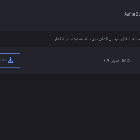
Aafke B
 اشغال سربازان آلمان نازی درآمده، دو برادر بانکدار...
دانل
امتیاز :
6.9