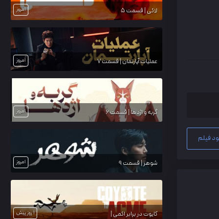
امروز
لاکی | قسمت 5
امروز
عملیات آپارتمان | قسمت 7
امروز
گربه و اژدها | قسمت 6
ود فیلم
امروز
شوهر | قسمت 9
1 روز پیش
کایوت در برابر اکمی |