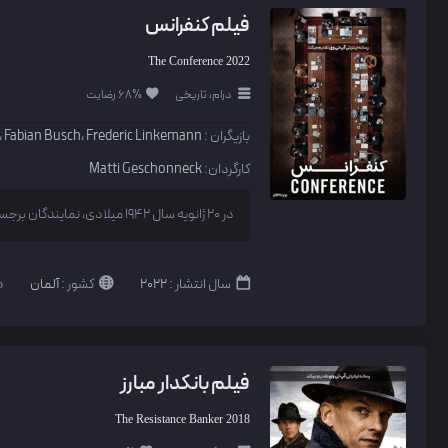
فیلم کنفرانس
The Conference
2022
درام، تاریخی
68% رضایت
بازیگران :
Frederic Linkemann
،
Fabian Busch
،
کارگردان:
Matti Geschonneck
در 20 ژانویه سال 1942 میلادی، نمایندگان برجسته رژیم آلمان نازی در ویلایی در وانزه در حومه...
سال انتشار :
2022
کشور :
آلمان
فیلم بانکدار مبارز
The Resistance Banker
2018