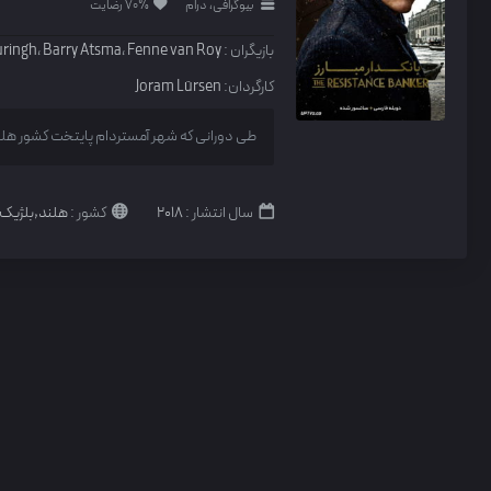
بیوگرافی، درام
70% رضایت
بازیگران :
Fenne van Roy
،
Barry Atsma
،
uringh
کارگردان:
Joram Lürsen
طی دورانی که شهر آمستردام پایتخت کشور هلند به
سال انتشار :
2018
کشور :
هلند,بلژیک