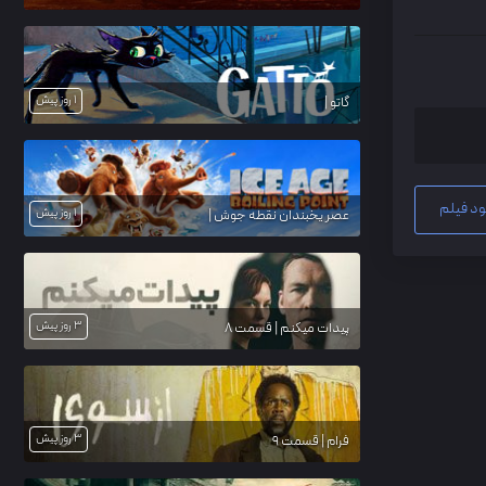
1 روز پیش
گاتو |
ود فیلم
1 روز پیش
عصر یخبندان نقطه جوش |
3 روز پیش
پیدات میکنم | قسمت 8
3 روز پیش
فرام | قسمت 9