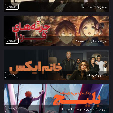
5 روز پیش
وستی ها | قسمت 5
5 روز پیش
جرقه های فردا | قسمت 3
6 روز پیش
خانم ایکس | قسمت 4
7 روز پیش
بلیچ جنگ خونین هزار ساله | قسمت 1