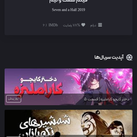
Seven and a Half
2019
درام
78% رضایت
6.1
آپدیت سریال‌ها
1 روز پیش
دختر کایجو کاراملیزه | قسمت 5