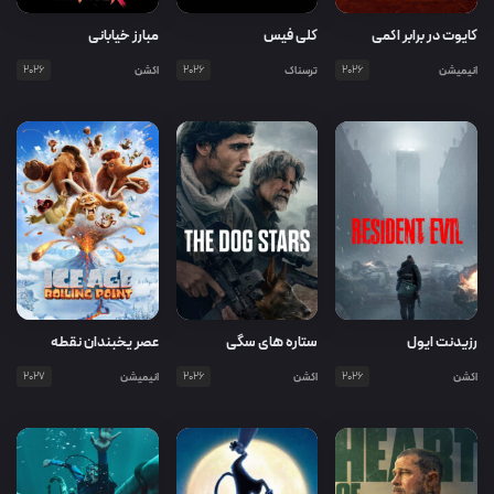
کایوت در برابر اکمی
کلی فیس
مبارز خیابانی
انیمیشن
2026
ترسناک
2026
اکشن
2026
رزیدنت ایول
ستاره های سگی
عصر یخبندان نقطه
جوش
اکشن
2026
اکشن
2026
انیمیشن
2027