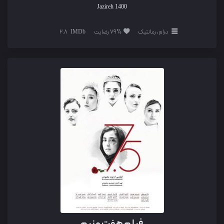
Jazireh
1400
درام، رمانتیک
79% رضایت
2.8
فیلم هفت و نیم