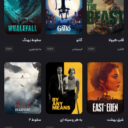
قلب هیولا
گاتو
سقوط نهنگ
اکشن
2026
انیمیشن
2027
ماجراجویی
2026
شرق بهشت
به هر وسیله ای
سقوط ۲