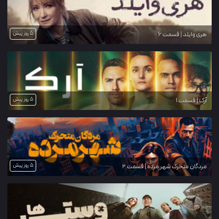
5 روز پیش
هری وایلد | قسمت 6
5 روز پیش
آرک | قسمت 1
5 روز پیش
مردگان متحرک شهر مرده | قسمت 2