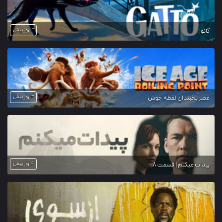
3 روز پیش
گاتو |
3 روز پیش
عصر یخبندان نقطه جوش |
4 روز پیش
پیدات میکنم | قسمت 8