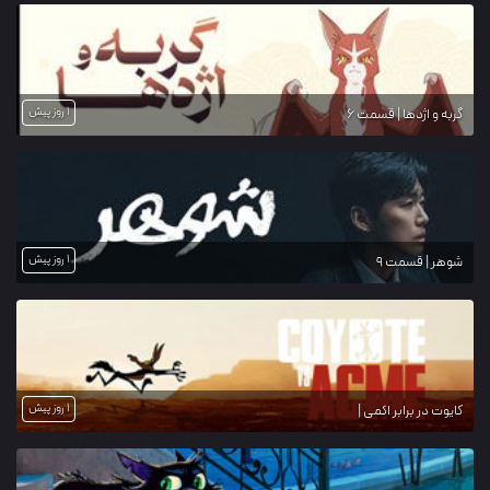
1 روز پیش
گربه و اژدها | قسمت 6
1 روز پیش
شوهر | قسمت 9
1 روز پیش
کایوت در برابر اکمی |