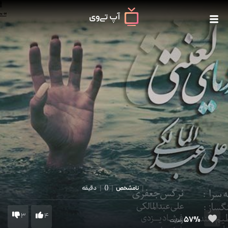
|
نامشخص
|
()
|
دقیقه
3
4
57%
رضایت