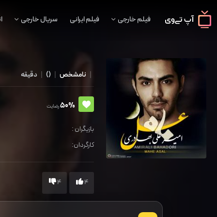
فیلم خارجی
فیلم ایرانی
سریال خارجی
ا
|
نامشخص
|
()
|
دقیقه
50%
رضایت
بازیگران :
کارگردان:
4
4