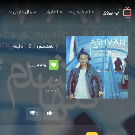
فیلم خارجی
فیلم ایرانی
سریال خارجی
ا
|
نامشخص
|
()
|
دقیقه
44%
رضایت
بازیگران :
کارگردان:
5
4