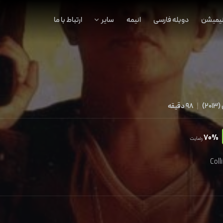
نیمیشن
دوبله فارسی
انیمه
سایر
ارتباط با ما
(
2013
)
|
98 دقیقه
70%
رضایت
Coll