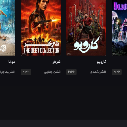
کاروپو
شرخر
موانا
اکشن,کمدی
اکشن,جنایی
اکشن,ماجرا
2026
2026
2022