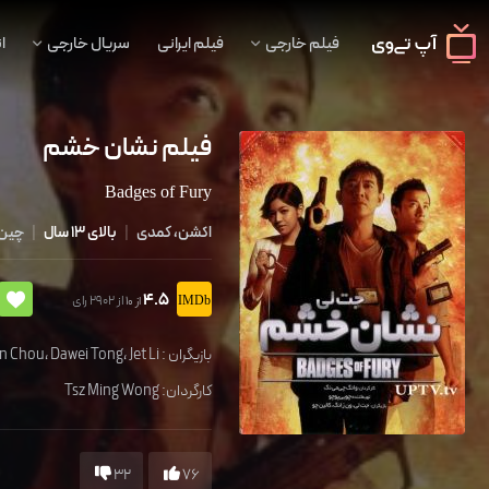
فیلم خارجی
فیلم ایرانی
سریال خارجی
ا
فیلم نشان خشم
Badges of Fury
اکشن، کمدی
|
بالای 13 سال
|
چین
4.5
از 2902 رای
از 10
بازیگران :
Jet Li
،
Dawei Tong
،
in Chou
کارگردان:
Tsz Ming Wong
32
76