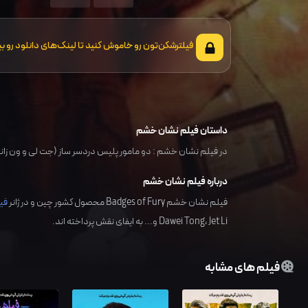
فیلترشکن‌تون رو خاموش کنید تا لینک‌های دانلود رو بب
داستان فیلم نشان خشم
در فیلم نشان خشم : دو مامور پلیس دردسر ساز (جت لی و ون زانگ
درباره فیلم نشان خشم
فیلم نشان خشم Badges of Fury محصول کشور
چین
و در ژانر
فی
Jet Li
،
Dawei Tong
و... به ایفای نقش پرداخته اند.
فیلم های مشابه