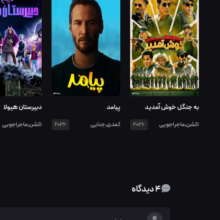
به جنگل خوش آمدید
پیامد
دبیرستان هیولا
اکشن,ماجراجویی
کمدی,جنایی
اکشن,ماجراجویی
2026
2026
4 دیدگاه