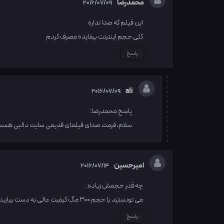
محمدرضا
2016/07/09
این فیلم که صدا نداره
کلی حجم اینترنت بیفایده مصرف کردم
پاسخ
ali
2016/07/09
پاسخ محمدرضا:
سلام، فرمت صدای فیلمای قدیمی سایت دالبی هست که 
امیرحسین
2016/07/14
چه قدر حجمش زیاده.
می تونستید با حجم 300 مگ کیفیت عالی به دست بیارید.البته با فرمت ایکس دویست و شصت وپنج
پاسخ