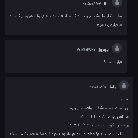
ali
2015/08/07
سلام، آقا رضا مشخص نیست کی میاد قسمت بعدی، ولی هر زمان ک بیاد
ما فرار می دهیم
بهروز
2017/03/20
فرار میدید؟
رضا
2015/08/10
سلام
از زحمات شما متشکرم، واقعا عالی بود.
من امروز بن تن 8-9-10-11-12-13
رو دانلود کردم. بن تن 7-6-5-4-3-2-1
در سایت شما ندیدم! چطور می تونم دانلود کنم؟ اگر ممکنه لطف کنید لینک