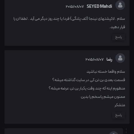
SEYED Mahdi
2015/08/07
سلام . لاکپشتهای نینجا (کف پلنگی) فردا یا چند روز دیگر می آید . لطفا ان را
قرار دهید.
پاسخ
رضا
2015/08/07
سلام واقعا خسته نباشید
قسمت بعدی بن تن کی در سایت گذاشته میشه؟
منظورم اینه که چند وقت یکبار بن تن عرضه میشه؟
ممنون میشم پاسخم را بدین
متشکر
پاسخ