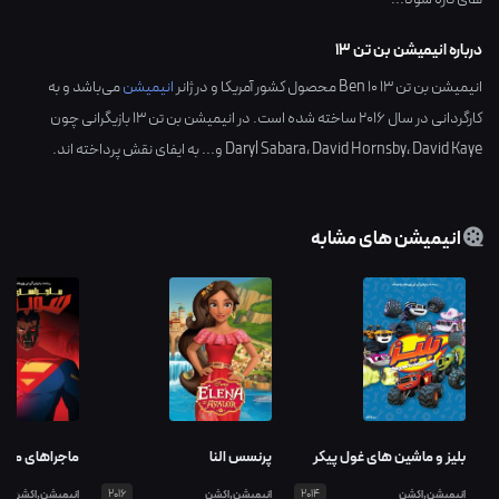
درباره انیمیشن بن تن 13
انیمیشن بن تن 13 Ben 10 محصول کشور
آمریکا
و در ژانر
انیمیشن
می‌باشد و به
کارگردانی در سال
2016
ساخته شده است. در انیمیشن بن تن 13 بازیگرانی چون
David Kaye
،
David Hornsby
،
Daryl Sabara
و... به ایفای نقش پرداخته اند.
انیمیشن های مشابه
بلیز و ماشین های غول پیکر
پرنسس النا
ماجراهای من 
انیمیشن,اکشن
2014
انیمیشن,اکشن
2016
انیمیشن,اکشن