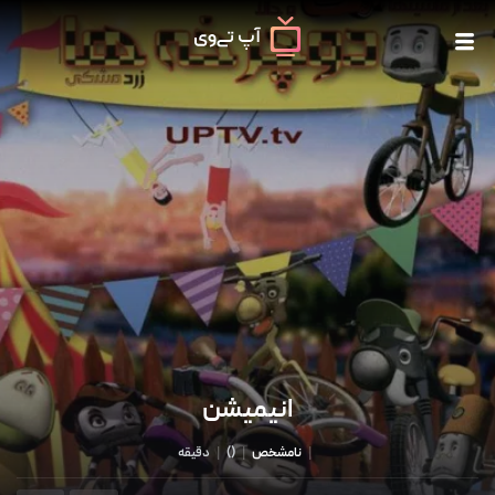
انیمیشن
|
نامشخص
|
()
|
دقیقه