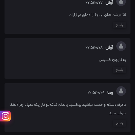
آرش
2015/10/07
لاک پشت های نینجا از اعماق در آپارات
پاسخ
آرش
2015/10/08
یه کارتون خسیس
پاسخ
رضا
2015/10/09
باعرض سلام و خسته نباشید ببخشید پاندای کنگ فو کار ریگه نمیاد،چرا؟لطفا
جواب بدید
پاسخ