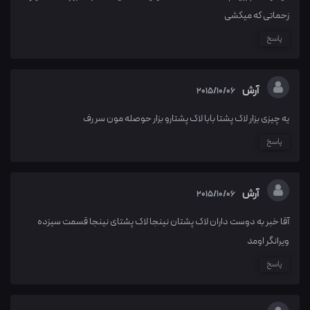
زحماتی که میکشی
پاسخ
آرش
2015/10/06
یه چیزی بزار لاک پشتا بابا لاک پشتارو بزار حوصله مون سر رف
پاسخ
آرش
2015/10/06
آقا خبر به دوست داران لاک پشتان نینجا لاک پشتای نینجا قسمت سیزده
ویرانگر اومد
پاسخ