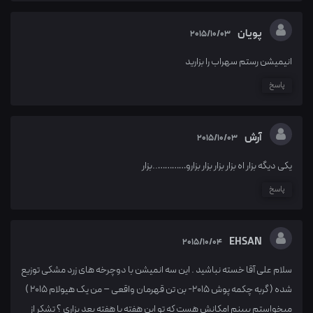
پویان
2015/10/03
انیمیشن رستم سهراب را بزارید
پاسخ
آرش
2015/10/03
یکی دیگه بزار اه بزار بزار بزار بزارو…………..بزار
پاسخ
EHSAN
2015/10/04
سلام علی آقا خسته نباشید . این سه انمیشن با دوچرخه های زرد مشکی توزیع
شده ( گربه چکمه پوش 2015- بن تن قهرمان واقعی – من یک هیولام 2015 )
میخواستم ببینم امکانش هست که تو این هفته یا هفته بعد بزاری ؟ تشکر از