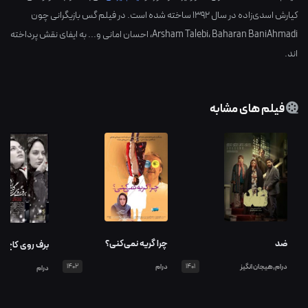
کیارش اسدی‌زاده
در سال
1392
ساخته شده است. در فیلم گس بازیگرانی چون
Baharan BaniAhmadi
،
Arsham Talebi
،
احسان امانی
و... به ایفای نقش پرداخته
اند.
فیلم های مشابه
ضد
چرا گریه نمی‌کنی؟
برف روی کاج ه
درام,هیجان انگیز
1401
درام
1402
درام