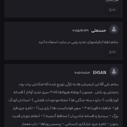
پاسخ
حسنعلی
2015/12/31
سلام لطفا از فیلمهای جدید رزمی در سایت استفاده کنید
پاسخ
EHSAN
2016/01/02
سلام علی آقا این انیمیشن ها به تازگی توزیع شده اگه امکانش برات بود
زحمتش رو بکش . ممنون ( توطئه هیولاها 2015-سری جدید آواتار ( افسانه
کورا رقابت )-دارو دسته جنگلی ها ( حمله موجودات فضایی )- استادان کونگ
فو 1- شاهزاده قورباغه 2 – سوپر فوتبالیست ها ( بازی زیبا ) – تام و جری فرار
بزرگ – سیندرلا و افسانه شاه پریان ( محافظ گنجینه ) – انتقام جویان قدرت
بنتون – تام و جری خرابکاری تابستانی – پرنسس رویاها – باب معمار