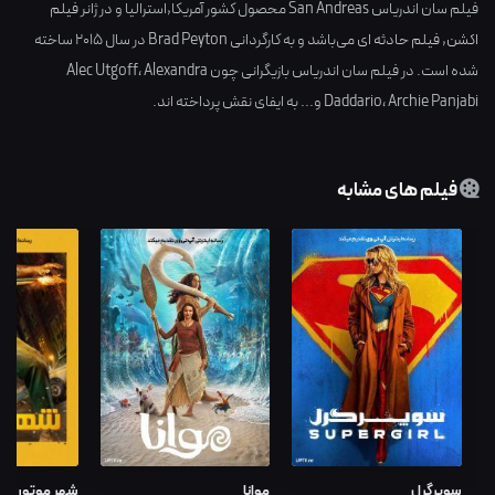
فیلم سان اندریاس San Andreas محصول کشور
آمریکا,استرالیا
و در ژانر
فیلم
اکشن
,
فیلم حادثه ای
می‌باشد و به کارگردانی
Brad Peyton
در سال
2015
ساخته
شده است. در فیلم سان اندریاس بازیگرانی چون
Alexandra
،
Alec Utgoff
Archie Panjabi
،
Daddario
و... به ایفای نقش پرداخته اند.
فیلم های مشابه
سوپرگرل
موانا
شهر موتور