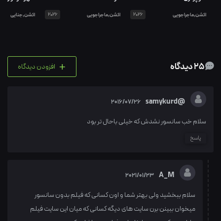
اکشن,ماجراجویی
2026
اکشن,ماجراجویی
2026
اکشن,جنایی
+
25 دیدگاه
افزودن دیدگاه
@samykurd
2016/07/26
سلام خب سانسور نشدش که خیلی باحال تر بود
پاسخ
A_M
2021/01/23
سلام ببخشید ولی بهتر شما و اون کسانی که فیلم بدون سانسور
میخوان ببینن برن سایت های دیگه کسانی که میان این سایت فیلم