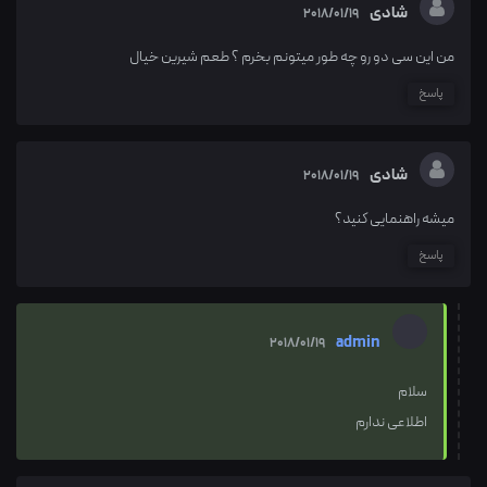
شادى
2018/01/19
من اين سى دو رو چه طور ميتونم بخرم ؟ طعم شيرين خيال
پاسخ
شادى
2018/01/19
ميشه راهنمايى كنيد؟
پاسخ
admin
2018/01/19
سلام
اطلاعی ندارم