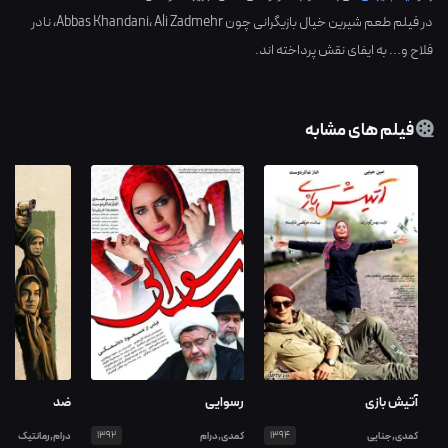
در فیلم طعم شیرین خیال بازیگرانی چون
Ali Zadmehr
،
Abbas Khandani
،
نادر
فلاح
و... به ایفای نقش پرداخته اند.
فیلم های مشابه
آتیش بازی
رسوایی
ضد
کمدی,جنایی
1394
کمدی,درام
1392
درام,رمانتیک