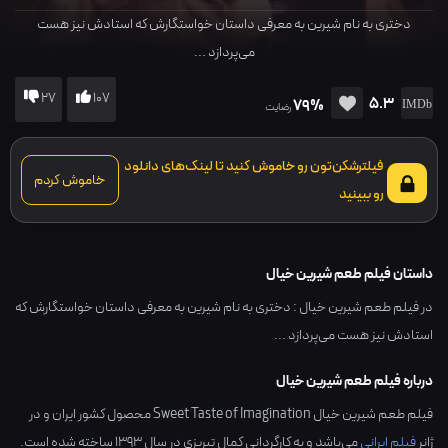
دختری به نام شیرین به معرفی داستان خواستگارش که استادش نیز هست
می‌پردازد ...
27
107
5.3
79%
رضایت
فیلترشکن‌تون رو خاموش کنید تا لینک‌های دانلود
خاموش کردم
رو ببینید
داستان فیلم طعم شیرین خیال
در فیلم طعم شیرین خیال : دختری به نام شیرین به معرفی داستان خواستگارش که
استادش نیز هست می‌پردازد ...
درباره فیلم طعم شیرین خیال
فیلم طعم شیرین خیال Sweet Taste of Imagination محصول کشور
ایران
و در
ژانر
فیلم ایرانی
می‌باشد و به کارگردانی
کمال تبریزی
در سال
1393
ساخته شده است.