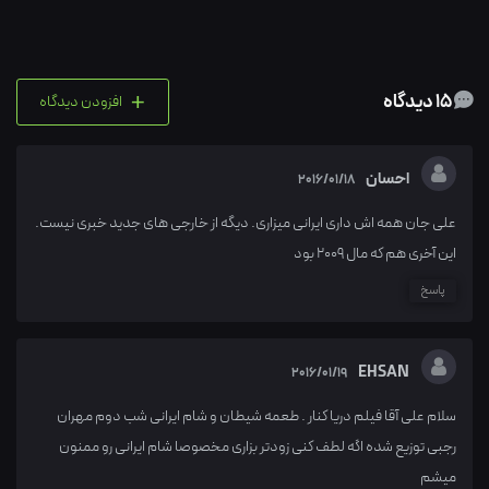
+
15 دیدگاه
افزودن دیدگاه
احسان
2016/01/18
علی جان همه اش داری ایرانی میزاری. دیگه از خارجی های جدید خبری نیست.
این آخری هم که مال 2009 بود
پاسخ
EHSAN
2016/01/19
سلام علی آقا فیلم دریا کنار . طعمه شیطان و شام ایرانی شب دوم مهران
رجبی توزیع شده اگه لطف کنی زودتر بزاری مخصوصا شام ایرانی رو ممنون
میشم