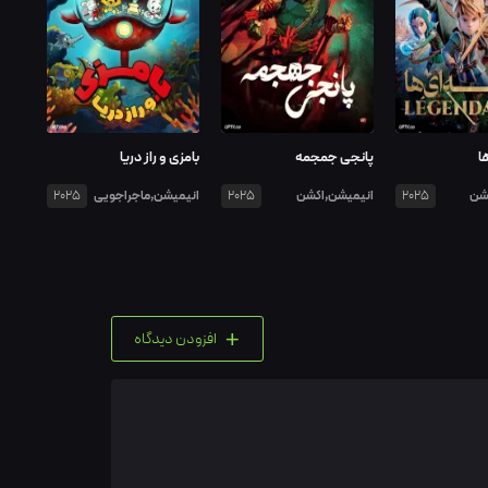
ا
پانجی جمجمه
بامزی و راز دریا
شن
انیمیشن,اکشن
انیمیشن,ماجراجویی
2025
2025
2025
+
افزودن دیدگاه