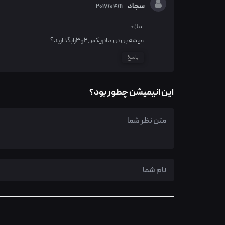
سجاد
2017/04/11
سلام
میشه بن تن ماتریکس۲و۳رابگذارید؟
پاسخ
این انیمیشن چطور بود؟