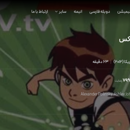
نیمیشن
دوبله فارسی
انیمه
سایر
ارتباط با ما
یکس
یکا
(
2012
)
|
63 دقیقه
79
رضایت
Alexander Polinsky
،
Ashley J