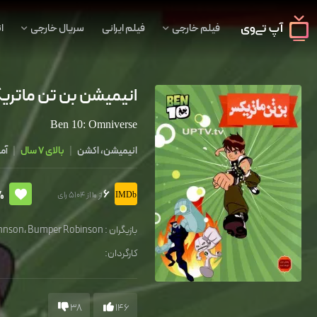
فیلم خارجی
فیلم ایرانی
سریال خارجی
ا
انیمیشن بن تن ماتر
Ben 10: Omniverse
انیمیشن، اکشن
|
بالای 7 سال
|
آمر
6
%
از 5104 رای
از 10
بازیگران :
Bumper Robinson
،
ohnson
کارگردان:
38
146