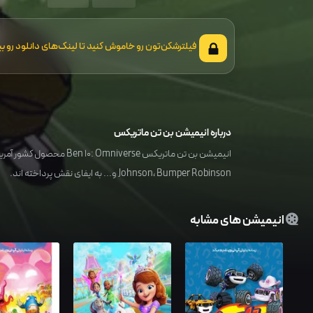
فیلترشکن‌تون رو خاموش کنید تا لینک‌های دانلود رو بب
درباره انیمیشن بن تن ماتریکس
انیمیشن بن تن ماتریکس Ben 10: Omniverse محصول کشور
آمری
Bumper Robinson
،
Johnson
و... به ایفای نقش پرداخته اند.
انیمیشن های مشابه