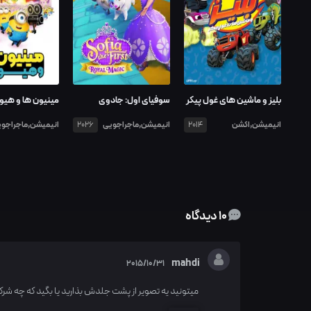
بلیز و ماشین های غول پیکر
سوفیای اول: جادوی
مینیون ها و هیول
سلطنتی
انیمیشن,اکشن
انیمیشن,ماجراجویی
انیمیشن,ماجراجو
2026
2014
10 دیدگاه
mahdi
2015/10/31
میتونید یه تصویر از پشت جلدش بذارید یا بگید که چه شر