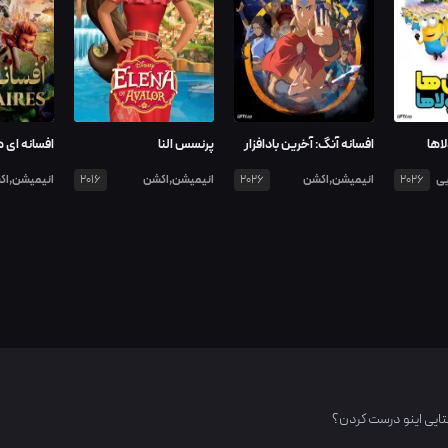
اها
افسانه آنگ: آخرین بادافزار
پرنسس النا
افسانه ای ه
یی
انیمیشن,اکشن
انیمیشن,اکشن
انیمیشن,اک
2016
2026
2026
کتایی اینو درست کردن؟