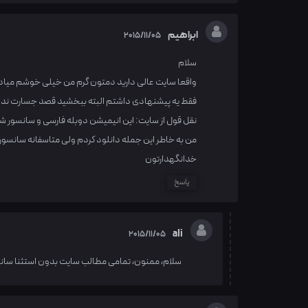
ابراهیم
2015/11/05
سلام
واقعا سایت عالی دارید دمتون گرم من خیلی خوشم میاد
فقط یه پیشنهادی داشتم البته ببخشید قصد جسارت ندارم
نقل قول از سایت: این انیمیشن دوبله فارسی و سانسور شد
من به خاطر این جمله دانلود کردم ولی متاسفانه سانسور
خدانگهدارتون
پاسخ
ali
2015/11/05
سلام، ممنون، تمامی مطالب سایت بدون استثنا سان