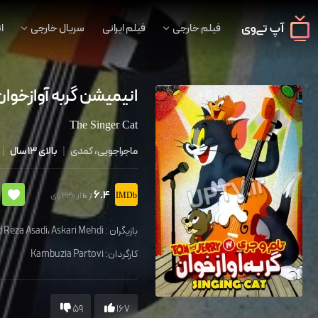
فیلم خارجی
فیلم ایرانی
سریال خارجی
ا
انیمیشن گربه آوازخوان
The Singer Cat
ماجراجویی، کمدی
|
بالای 13 سال
|
6.4
از 230 رای
از 10
بازیگران :
Askari Mehdi
،
 Reza Asadi
کارگردان:
Kambuzia Partovi
59
167