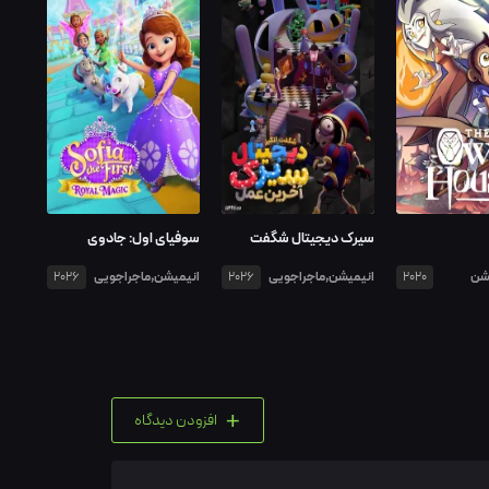
سیرک دیجیتال شگفت
سوفیای اول: جادوی
انگیز آخرین عمل
سلطنتی
شن
انیمیشن,ماجراجویی
انیمیشن,ماجراجویی
2026
2026
2020
+
افزودن دیدگاه