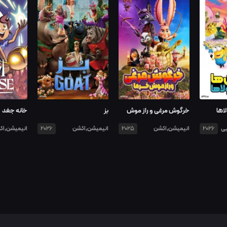
اها
خرگوش مرغی و راز موش
بز
خانه جغد
خرما
یی
انیمیشن,اکشن
انیمیشن,اکشن
انیمیشن,اک
2026
2025
2026