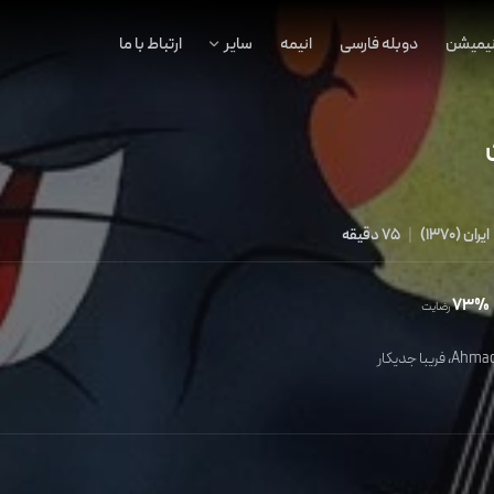
نیمیشن
دوبله فارسی
انیمه
سایر
ارتباط با ما
ایران
(
1370
)
|
75 دقیقه
73%
رضایت
Ahmad
،
فریبا جدیکار