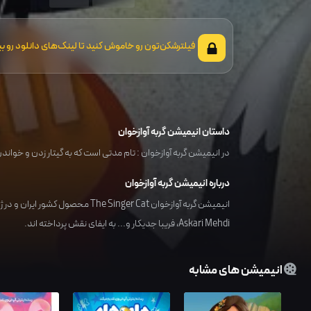
فیلترشکن‌تون رو خاموش کنید تا لینک‌های دانلود رو بب
داستان انیمیشن گربه آوازخوان
در انیمیشن گربه آوازخوان : تام مدتی است که به گیتار زدن و خواند
درباره انیمیشن گربه آوازخوان
انیمیشن گربه آوازخوان The Singer Cat محصول کشور
ایران
و در ژا
Askari Mehdi
،
فریبا جدیکار
و... به ایفای نقش پرداخته اند.
انیمیشن های مشابه