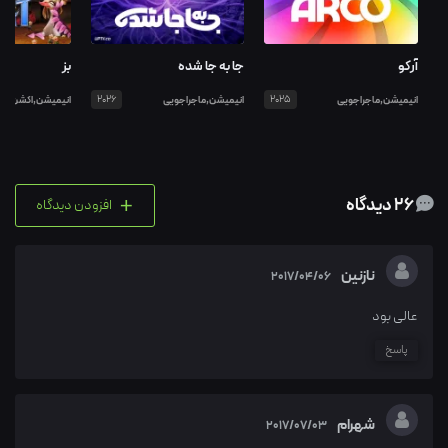
آرکو
جا به جا شده
بز
انیمیشن,ماجراجویی
2025
انیمیشن,ماجراجویی
2026
انیمیشن,اکشن
+
26 دیدگاه
افزودن دیدگاه
نازنین
2017/04/06
عالی بود
پاسخ
شهرام
2017/07/03