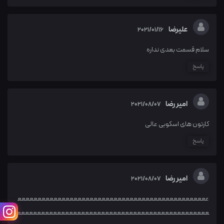
علیرضا
2021/01/16
سلام قسمت بعدی نداره
پاسخ
امیر رضا
2021/08/07
کارتون های اسکوبی عالی
پاسخ
امیر رضا
2021/08/07
عععععععععععععععععععععععععععععععععععععععععععععععع
عععععععععععععععععععععععععععععععععععععععععععععععع