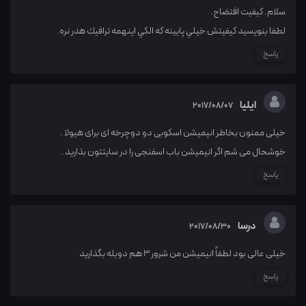
سلام. كيفيت افتضاح.
لطفا بنويسيد كيفيتش خيلي پايينه كه الكي اينهمه ترافيك هدر نره.
پاسخ
ایلیا
2017/08/07
خیلی ممنون بخاطر انیمیشن اسکوبی دو دوچرخه ای برای هیولا .
خوشحال می شم اگر انیمیشن باب اسفنجی را در سایتتون بذارید .
پاسخ
درسا
2017/08/30
خیلی عالی بود لطفاً انیمیشن من شرور ۳ هم دوبله بگذارید
پاسخ