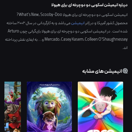
درباره انیمیشن اسکوبی دو دوچرخه ای برای هیولا
انیمیشن اسکوبی دو دوچرخه ای برای هیولا What's New, Scooby-Doo?
محصول کشور
آمریکا
و در ژانر
انیمیشن
می‌باشد و به کارگردانی در سال
2002
ساخته
شده است. در انیمیشن اسکوبی دو دوچرخه ای برای هیولا بازیگرانی چون
Arturo
Colleen O'Shaughnessey
،
Casey Kasem
،
Mercado
و... به ایفای نقش پرداخته
اند.
انیمیشن های مشابه