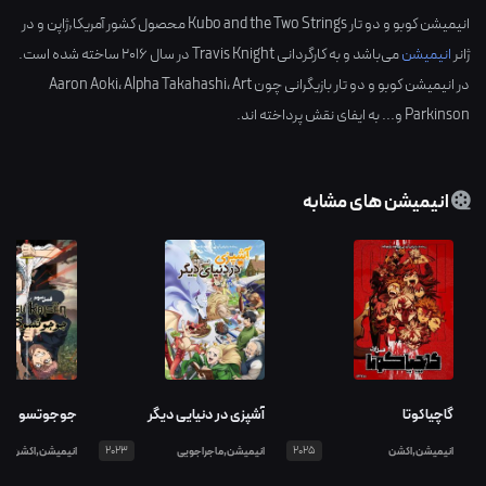
انیمیشن کوبو و دو تار Kubo and the Two Strings محصول کشور
آمریکا,ژاپن
و در
ژانر
انیمیشن
می‌باشد و به کارگردانی
Travis Knight
در سال
2016
ساخته شده است.
در انیمیشن کوبو و دو تار بازیگرانی چون
Art
،
Alpha Takahashi
،
Aaron Aoki
Parkinson
و... به ایفای نقش پرداخته اند.
انیمیشن های مشابه
گاچیاکوتا
آشپزی در دنیایی دیگر
جوجوتسو کای
انیمیشن,اکشن
2025
انیمیشن,ماجراجویی
2023
انیمیشن,اکشن