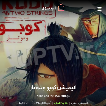
انیمیشن کوبو و دو تار
Kubo and the Two Strings
انیمیشن، اکشن
|
بالای 13 سال
|
آمریکا,ژاپن
(
2016
)
|
101 دقیقه