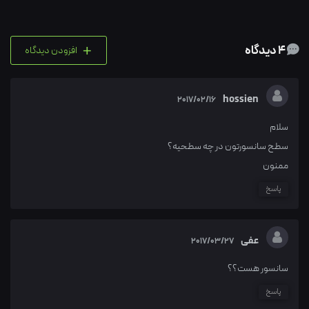
+
4 دیدگاه
افزودن دیدگاه
hossien
2017/02/16
سلام
سطح سانسورتون در چه سطحیه؟
ممنون
پاسخ
عفی
2017/03/27
سانسور هست؟؟
پاسخ