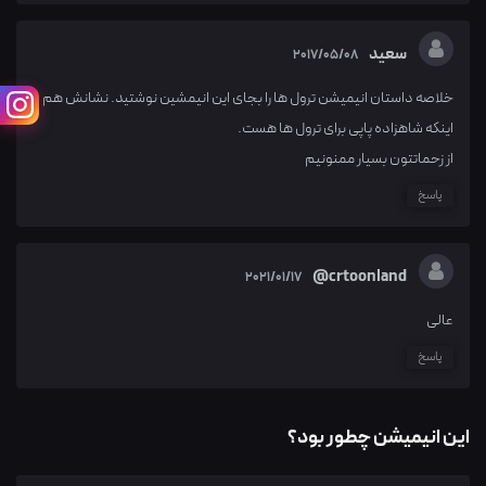
سعید
2017/05/08
خلاصه داستان انیمیشن ترول ها را بجای این انیمشین نوشتید. نشانش هم
اینکه شاهزاده پاپی برای ترول ها هست.
از زحماتتون بسیار ممنونیم
پاسخ
crtoonland@
2021/01/17
عالی
پاسخ
این انیمیشن چطور بود؟