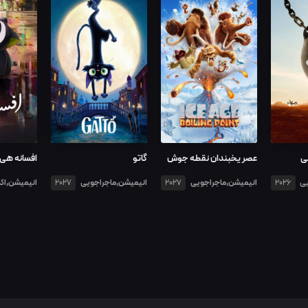
می
عصر یخبندان نقطه جوش
گاتو
افسانه هی
یی
انیمیشن,ماجراجویی
انیمیشن,ماجراجویی
انیمیشن,اک
2027
2027
2026