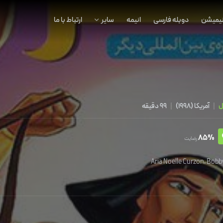
نیمیشن
دوبله فارسی
انیمه
سایر
ارتباط با ما
|
آمریکا
(
1998
)
|
99 دقیقه
85%
رضایت
Aria Noelle Curzon
،
Bobb