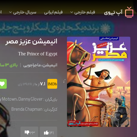
فیلم خارجی
فیلم ایرانی
سریال خارجی
ا
انیمیشن عزیز مصر
The Prince of Egypt
انیمیشن، ماجراجویی
|
بالای 13 سال
';
7.1
از 129891 رای
از 10
بازیگران :
Danny Glover
،
y Motown
کارگردان:
Brenda Chapman
23
141