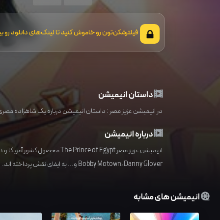
فیلترشکن‌تون رو خاموش کنید تا لینک‌های دانلود رو بب
داستان انیمیشن
در انیمیشن عزیز مصر : داستان انیمیشن درباره یک شاهزاده مصری به نام موسی (Moses) است که با پی بردن به هویت خویش درمی‌یابد که سرنوشت
درباره انیمیشن
انیمیشن عزیز مصر The Prince of Egypt محصول کشور
آمریکا
و در
Danny Glover
،
Bobby Motown
و... به ایفای نقش پرداخته اند.
انیمیشن های مشابه