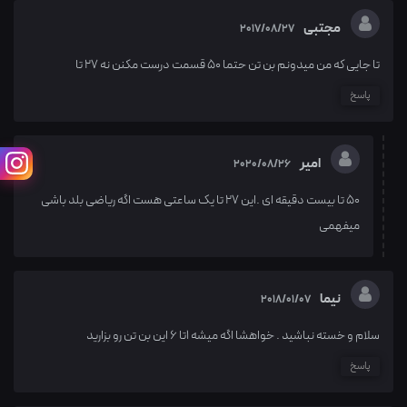
مجتبی
2017/08/27
تا جایی که من میدونم بن تن حتما 50 قسمت درست مکنن نه ۲۷ تا
پاسخ
امیر
2020/08/26
۵۰ تا بیست دقیقه ای .این ۲۷ تا یک ساعتی هست اگه ریاضی بلد باشی
میفهمی
نیما
2018/01/07
سلام و خسته نباشید . خواهشا اگه میشه 1تا 6 این بن تن رو بزارید
پاسخ