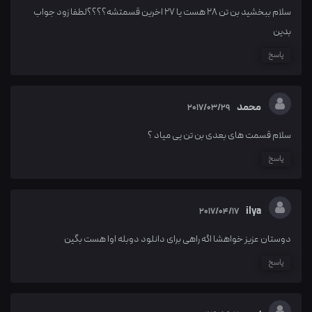
سلام ببخشید بن تن 28 هست یا 27 اخرین قسمتشه؟؟؟؟لطفا زود جواب
بدین
پاسخ
محمد
2017/03/29
سلام قسمت های بعدی بن تن یی میاد ؟
پاسخ
ilya
2017/04/17
دوستان عزیز خواهشا اگه راهی برای دانلود دوبله اوا هست بگین
پاسخ