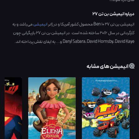
درباره انیمیشن بن تن 27
انیمیشن بن تن 27 Ben 10 محصول کشور
آمریکا
و در ژانر
انیمیشن
می‌باشد و به
کارگردانی در سال
2016
ساخته شده است. در انیمیشن بن تن 27 بازیگرانی چون
David Kaye
،
David Hornsby
،
Daryl Sabara
و... به ایفای نقش پرداخته اند.
انیمیشن های مشابه