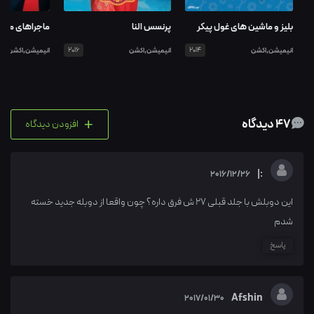
بلیز و ماشین های غول پیکر
پرنسس النا
ماجراهای من 
انیمیشن,اکشن
2014
انیمیشن,اکشن
2016
انیمیشن,اکشن
+
47 دیدگاه
افزودن دیدگاه
:|
2016/12/26
این دوبلش با جلد قبلی 27 ش فرق داره؟ چون واقعا از دوبله جدید خسته
شدم
پاسخ
Afshin
2017/01/30