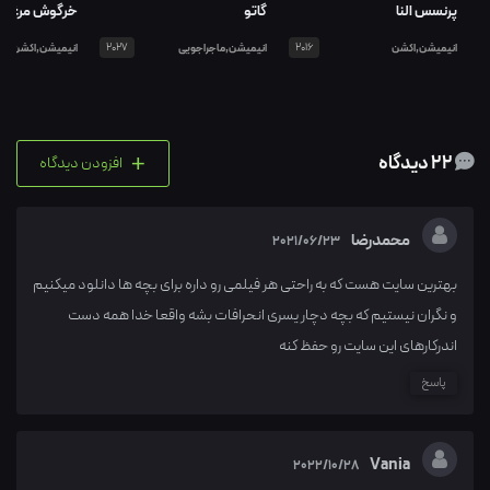
پرنسس النا
گاتو
خرگوش مرغی و
انیمیشن,اکشن
2016
انیمیشن,ماجراجویی
2027
انیمیشن,اکشن
+
22 دیدگاه
افزودن دیدگاه
محمدرضا
2021/06/23
بهترین سایت هست که به راحتی هر فیلمی رو داره برای بچه ها دانلود میکنیم
و نگران نیستیم که بچه دچار یسری انحرافات بشه واقعا خدا همه دست
اندرکارهای این سایت رو حفظ کنه
پاسخ
Vania
2022/10/28