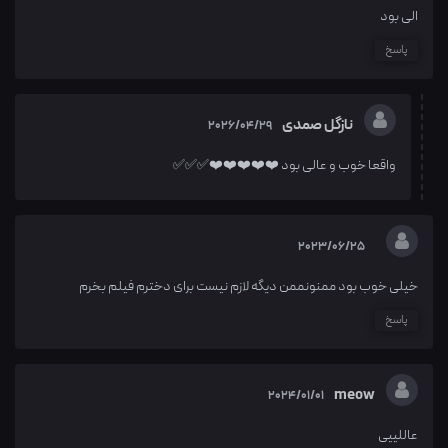
الی بود
پاسخ
نازگل صمدی
2026/04/29
واقعا خوب و عالی بود ❤️❤️❤️❤️❤️✅✅✅
2023/06/25
خیلی خوب بود ممنونممن دیگه لازم نیست برای دخترم فیلم بخرم
پاسخ
meow
2024/01/01
عاللییی