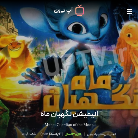
انیمیشن نگهبان ماه
Mune: Guardian of the Moon
انیمیشن، ماجراجویی
|
بالای 13 سال
|
فرانسه
(
2014
)
|
85 دقیقه