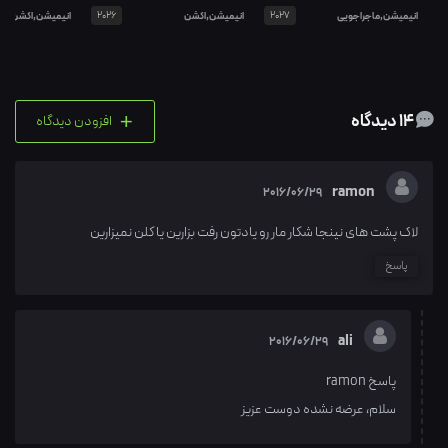
انیمیشن,ماجراجویی
2027
انیمیشن,اکشن
2026
انیمیشن,اکشن
+
14 دیدگاه
افزودن دیدگاه
ramon
2016/06/29
لاک پشت های نینجا شکار مار رو یادتون رفت بزارین یا کلن نمیزارین
پاسخ
ali
2016/06/29
پاسخ ramon
سلام، عرضه نشده دوست عزیز