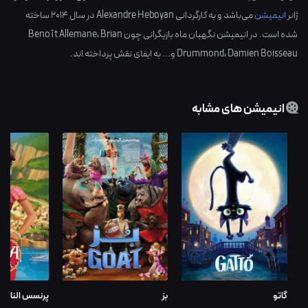
ژانر
انیمیشن
می‌باشد و به کارگردانی
Alexandre Heboyan
در سال
2014
ساخته
شده است. در انیمیشن نگهبان ماه بازیگرانی چون
Brian
،
Benoît Allemane
Damien Boisseau
،
Drummond
و... به ایفای نقش پرداخته اند.
انیمیشن های مشابه
گاتو
بز
پرنسس النا