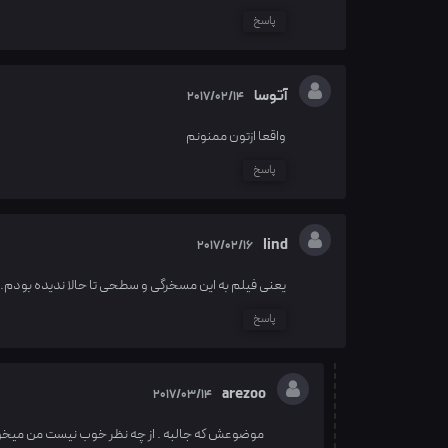
پاسخ
آتوسا
2017/02/14
واقعا ازتون ممنونم
پاسخ
lind
2017/02/16
یعنی فیلم به این مسخرگی و سطحی تا حالا ندیده بودم. د
پاسخ
arezoo
2017/03/14
موضوعش که جالبه . از چه نظر خوب نیست من میخ