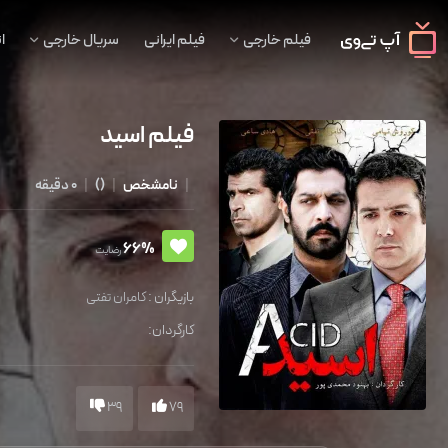
فیلم خارجی
فیلم ایرانی
سریال خارجی
ا
فیلم اسید
|
نامشخص
|
()
|
0 دقیقه
66%
رضایت
بازیگران :
کامران تفتی
کارگردان:
39
79