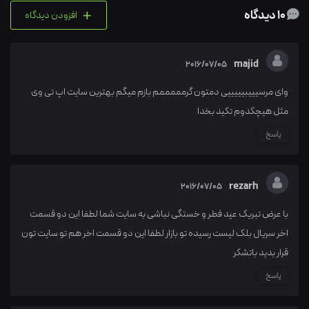
+
10 دیدگاه
افزودن دیدگاه
majid
2016/07/05
وای مرسیییبیییییی دمتون گرمممممم بازم میگم بهترین سایت اپ تی وی
مثل هیچکدوم تکید بخدا
پاسخ
rezarh
2016/07/05
با عرض تبریک عید فطر و خستگی نباشی به سایت شما لطفا این دو قسمت
اخر سریال بلک لیست رسیده تو بازار لطفا این دو قسمت اخر هم تو سایت تون
قرار بدید باتشکر
پاسخ