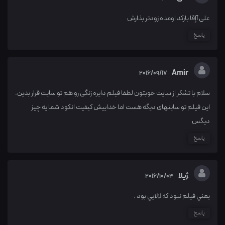
علی آإقا بارکد اومده زودتر بذارش
پاسخ
Amir
2016/09/17
سلام با تشکر از سایت خوبتون لطفا فیلم دایره زنگی رو هم تو سایت قرار بدین.
این فیلم تو سایتهای دیگه هست اما خداییش کیفیت انکود شما یه چیز
دیگس
پاسخ
‍‍ژيلا
2016/10/04
يعني فيلم نبود كه لالايي بود .
پاسخ