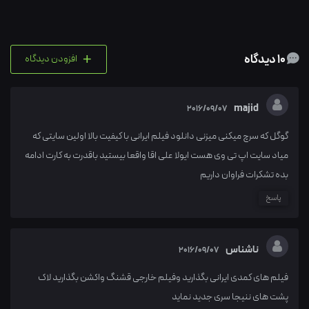
+
10 دیدگاه
افزودن دیدگاه
majid
2016/09/07
گوگل که سرچ میکنی میزنی دانلود فیلم ایرانی با کیفیت بالا اولین سایتی که
میاد سایت اپ تی وی هست ایولا علی اقا واقعا بیستید باقدرت به کارت ادامه
بده تشکرات فراوان داریم
پاسخ
ناشناس
2016/09/07
فیلم های کمدی ایرانی بگذارید وفیلم خارجی قشنگ واکشن بگذارید لاک
پشت های ننیجا سری جدید نماید