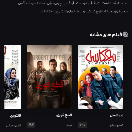
ساخته شده است. در فیلم دربست بازیگرانی چون
بیژن بنفشه خواه
،
نرگس
محمدی
،
نیما شاهرخ شاهی
و... به ایفای نقش پرداخته اند.
فیلم های مشابه
قطع فوری
نیوکاسل
لانتوری
درام
1402
کمدی,درام
1397
اکشن,جنایی