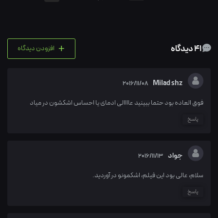
+
41 دیدگاه
افزودن دیدگاه
Milad shz
2016/11/08
فوق العاده بود حتما ببینید عاااالی ادمای یا احساس اشکشون در میاد
پاسخ
جواد
2016/11/13
سلام، عالی بود این فیلم، اشکمونو در آوردید.
پاسخ