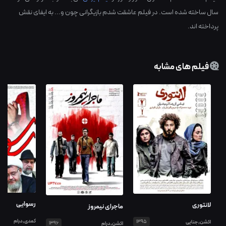
سال ساخته شده است. در فیلم عاشقت شدم بازیگرانی چون و... به ایفای نقش
پرداخته اند.
فیلم های مشابه
رسوایی
لانتوری
ماجرای نیمروز
کمدی,درام
اکشن,جنایی
1395
اکشن,درام
1396