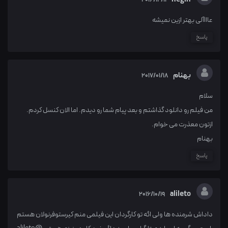
عاااآلی بهتر ازین نمیشه
پاسخ
بهنام
2017/01/18
سلام
من فیلم رو دانلود گذاشتم و بعد پیام شما رو دیدم. اما الان کنسل کردم.
ازتون معذرت می خوام.
بهنام
پاسخ
alileto
2016/10/19
داداش شرمنده ها ولی اگه تو کارگردان این فیلمی منم کیرستوفرنولان هستم