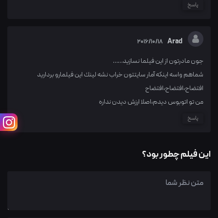
پاسخ
Arad
2016/10/18
جون مادرتون از اين فيلما نسازيد……
شماهم واسه اينكه آمار سايتتون خراب نشه لينك اين فيلمارو برداريد
افتضاح،افتضاح،افتضاح
من تو اتوبوس ديدم،اصلا ارزش ديدن نداره
پاسخ
این فیلم چطور بود؟