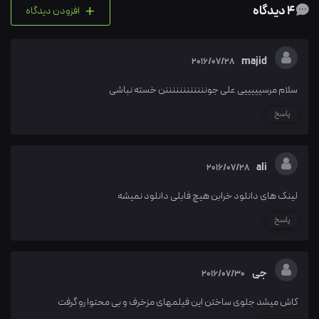
+
4 دیدگاه
افزودن دیدگاه
majid
2016/07/28
سلام مرسیییییی علی جوننننننننننننن خسته نباشی
پاسخ
ali
2016/07/28
لینک های دانلود خرابن هیچ فابلی دانلود نمیشه
پاسخ
جی
2016/07/30
کاش میشد جلوی ساختن این فیلمهای مزخرف و بی محتوا رو گرفت