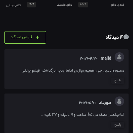
کمدی,درام
1374
درام,رمانتیک
1404
اکشن,جنایی
+
4 دیدگاه
افزودن دیدگاه
majid
2017/04/20
ممنون ادمین جون همیم روال رو ادامه بدین درگذاشتن فیلم ایراننی
پاسخ
مهرداد
2017/05/01
آقا فیلمش نصفه س که! 1 ساعت و 19 دقیقه و 37 ثانیه…
پاسخ