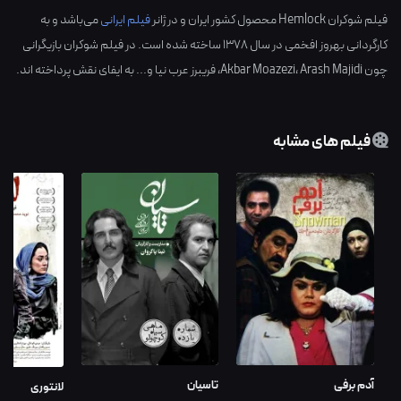
فیلم شوکران Hemlock محصول کشور
ایران
و در ژانر
فیلم ایرانی
می‌باشد و به
کارگردانی
بهروز افخمی
در سال
1378
ساخته شده است. در فیلم شوکران بازیگرانی
چون
Arash Majidi
،
Akbar Moazezi
،
فریبرز عرب نیا
و... به ایفای نقش پرداخته اند.
فیلم های مشابه
آدم برفی
تاسیان
لانتوری