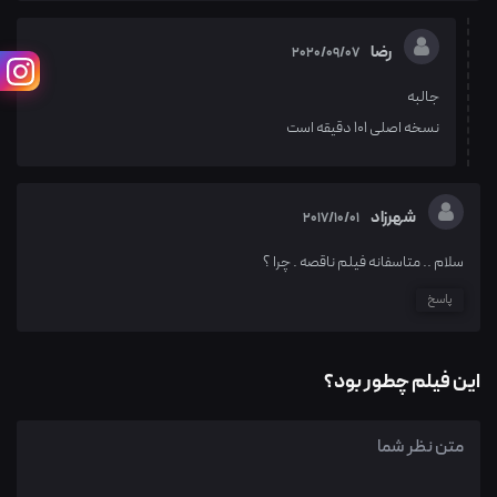
رضا
2020/09/07
جالبه
نسخه اصلی 101 دقیقه است
شهرزاد
2017/10/01
سلام .. متاسفانه فیلم ناقصه . چرا ؟
پاسخ
این فیلم چطور بود؟