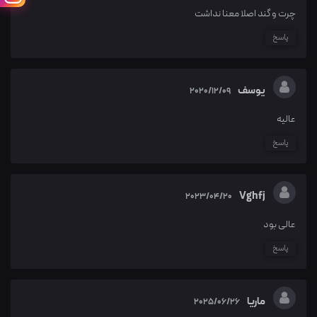
چرت و گند اصلا معنا نداشت
پاسخ
یوسف
2020/12/09
عالیه
پاسخ
Vghfj
2023/04/20
عالی بود
پاسخ
ماریا
2025/06/26