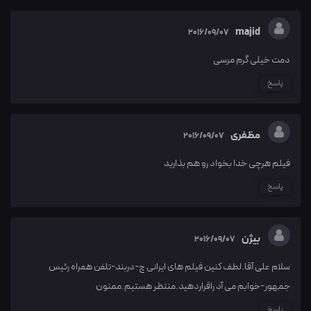
majid
2016/09/07
دمت خیلی گرم مرسی
پاسخ
مظفری
2016/09/07
فیلم هرچی خدا بخواد رو هم بذارید
پاسخ
بیژن
2016/09/07
سلام علی آقا.لطف کنین فیلم های ایرانی چ-دربند-تلفن همراه رئیس
جمهور-خوابم می آد راقراردهید.منتظر هستیم.ممنون
پاسخ