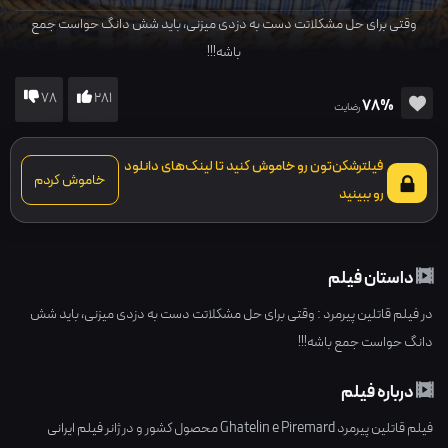
وقتی برای حل مشکلاتت دست به دزدی میزنی، باید شش دانگ حواست جمع
باشه!!!
78
281
78%
رضایت
فیلترشکن‌تون رو خاموش کنید تا لینک‌های دانلود
خاموش کردم
رو ببینید
داستان فیلم
در فیلم قاتلین پیرمرد : وقتی برای حل مشکلاتت دست به دزدی میزنی، باید شش
دانگ حواست جمع باشه!!!
درباره فیلم
فیلم قاتلین پیرمرد Ghatelin e Piremard محصول کشور و در ژانر
فیلم ایرانی