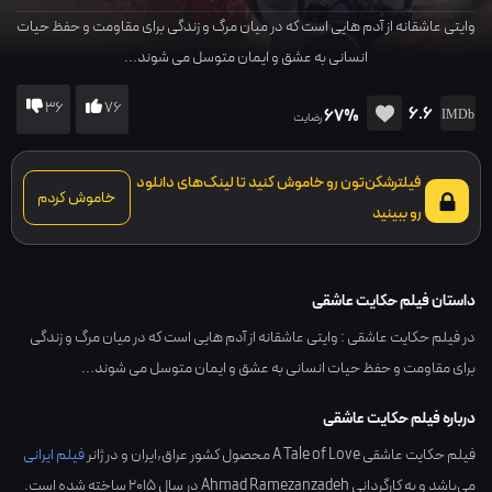
وایتی عاشقانه از آدم هایی است که در میان مرگ و زندگی برای مقاومت و حفظ حیات
انسانی به عشق و ایمان متوسل می شوند...
36
76
6.6
67%
رضایت
فیلترشکن‌تون رو خاموش کنید تا لینک‌های دانلود
خاموش کردم
رو ببینید
داستان فیلم حکایت عاشقی
در فیلم حکایت عاشقی : وایتی عاشقانه از آدم هایی است که در میان مرگ و زندگی
برای مقاومت و حفظ حیات انسانی به عشق و ایمان متوسل می شوند...
درباره فیلم حکایت عاشقی
فیلم حکایت عاشقی A Tale of Love محصول کشور
عراق,ایران
و در ژانر
فیلم ایرانی
می‌باشد و به کارگردانی
Ahmad Ramezanzadeh
در سال
2015
ساخته شده است.