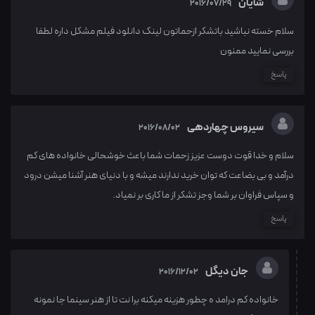
شایان
2016/07/29
سلام خسته نباشید باتشکر ازحماتون لینک دانلود فیلم مشکل داره لطفا
بررسی نمایید ممنون
پاسخ
سیروس چهاردهی
2016/08/02
سلام و خدا قوت دوست عزیز زحمات شما باعث خوشحالی خانواده های کم
درآمد و بی بضاعت که توان خرید ندارند میشه و با دنیای هنر آشنا میشن درود
و سپاس فراوان بر شما وجز تشکر از ما کاری بر نمیاد.
پاسخ
جان دیگل
2016/12/02
خانواده کم درامد ه چطور هزینه میکنه برا نت تا از هنر سینما جا نمونه