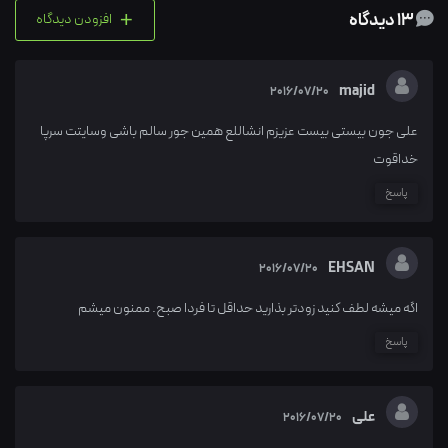
+
13 دیدگاه
افزودن دیدگاه
majid
2016/07/20
علی جون بیستی بیست عزیزم انشاللع همین جور سالم باشی وسایتت سرپا
خداقوت
پاسخ
EHSAN
2016/07/20
اگه میشه لطف کنید زودتر بذارید حداقل تا فردا صبح. ممنون میشم
پاسخ
علی
2016/07/20