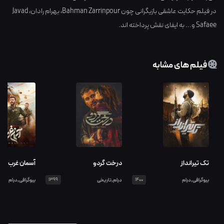
در فیلم حکایت عاشقی بازیگرانی چون
Bahman Zarrinpour
،
بهرام رادان
،
Javad
Safaee
و... به ایفای نقش پرداخته اند.
فیلم های مشابه
تک تیرانداز
درخت گردو
آسمان غرب
بیوگرافی,درام
1400
درام,تاریخی
1399
بیوگرافی,درام