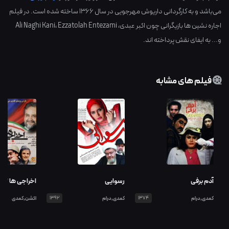
می‌باشد و به کارگردانی
داریوش مهرجویی
در سال
1366
ساخته شده است. در فیلم
اجاره نشین ها بازیگرانی چون
اکبر عبدی
،
Ezzatolah Entezami
،
Ali Naghi Kani
و... به ایفای نقش پرداخته اند.
فیلم های مشابه
آدم برفی
رسوایی
اخراجی ها 3
کمدی,درام
1374
کمدی,درام
1392
اکشن,کمدی