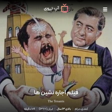
فیلم اجاره نشین ها
The Tenants
کمدی، درام
|
بالای 13 سال
|
ایران
(
1366
)
|
109 دقیقه