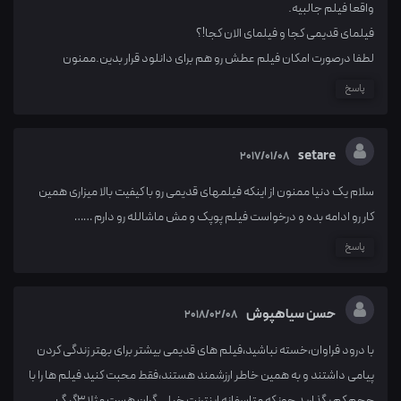
واقعا فیلم جالبیه.
فیلمای قدیمی کجا و فیلمای الان کجا!؟
لطفا درصورت امکان فیلم عطش رو هم برای دانلود قرار بدین.ممنون
پاسخ
setare
2017/01/08
سلام یک دنیا ممنون از اینکه فیلمهای قدیمی رو با کیفیت بالا میزاری همین
کار رو ادامه بده و درخواست فیلم پوپک و مش ماشالله رو دارم ……
پاسخ
حسن سیاهپوش
2018/02/08
با درود فراوان،خسته نباشید،فیلم های قدیمی بیشتر برای بهتر زندگی کردن
پیامی داشتند و به همین خاطر ارزشمند هستند،فقط محبت کنید فیلم ها را با
حجم کم بگذارید چونکه متاسفانه اینترنت خیلی گران هست مثلا 3گیگ