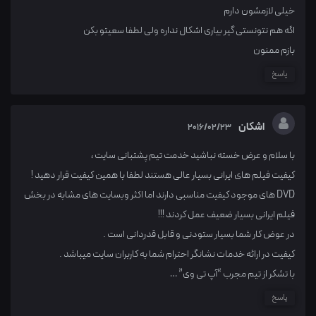
خیلی لازمشون دارم
اگه هم نتونستی گیر بیاری اشکال نداره ولی لطفا سعیتو بکن
بازم ممنون
پاسخ
اشکان
2016/02/23
با سلام و عرض خسته نباشید خدمت تیم پشتبانی سایت ،
کیفیت فیلم های ایرانی بسیار عالی هستند لطفا با همین کیفیت قرار دهید !
DVD های موجود کیفیت مناسبی دارند اما اکثر وبسایت های مشابه در بخش
فیلم ایرانی بسیار ضعیف عمل کردند !!!
در عوض کار شما بسیار ستودنی و قابل قدردانی است .
کیفیت در ارائه خدمات نشانگر احترام شما به کاربران سایت میباشد .
با تشکر از تیم مجرب “آپ تی وی” …
پاسخ