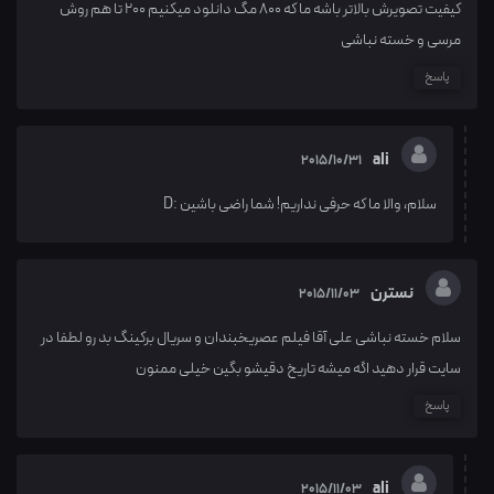
کیفیت تصویرش بالاتر باشه ما که 800 مگ دانلود میکنیم 200 تا هم روش
مرسی و خسته نباشی
پاسخ
ali
2015/10/31
سلام، والا ما که حرفی نداریم! شما راضی باشین :D
نسترن
2015/11/03
سلام خسته نباشی علی آقا فیلم عصریخبندان و سریال برکینگ بد رو لطفا در
سایت قرار دهید اگه میشه تاریخ دقیشو بگین خیلی ممنون
پاسخ
ali
2015/11/03