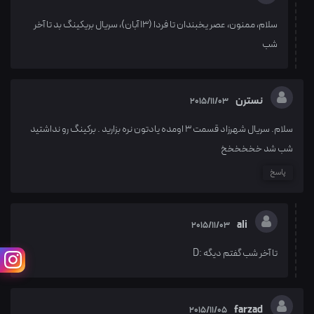
سلام، ممنون، عصر یخبندان تا فردا (13 آبان)، سریال بریکینگ بد تا آخر
شب
نسترن
2015/11/03
سلام. سریال شهرزاد قسمت ۳ اومده یادتون نره بزارید . برکینگ رو نداشتید
شب شد خخخخخخ
پاسخ
ali
2015/11/03
تا آخر شب گفتم دیگه :D
farzad
2015/11/05