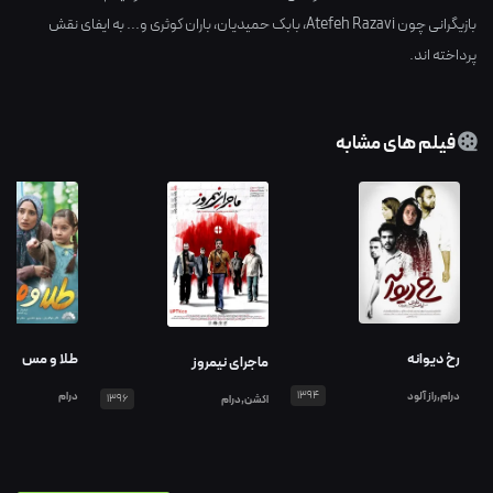
بازیگرانی چون
Atefeh Razavi
،
بابک حمیدیان
،
باران کوثری
و... به ایفای نقش
پرداخته اند.
فیلم های مشابه
رخ دیوانه
طلا و مس
ماجرای نیمروز
درام,راز آلود
1394
درام
اکشن,درام
1396