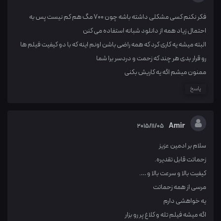
فکر نکنم کسی مشکلی داشته باشه چون 700 مگ هم کم نیست پس به
احتمال زیاد همه از دانلود شبانه استفاده می کنن
البته میشه یه کاری کرد که همه راضی باشن اونم اینه که با دو کیفیت فیلم ها
رو قرار بدی هر چند که زحمت و دردسر برا شما
ممنون میشم اگه یه کاریش بکنی
پاسخ
Amir
2015/11/05
سلام بر ادمین عزیز
زحماتت قابل تقدیره.
کیفیت بالا و سرعت بالا و ….
مرسی از همه زحماتت
یه خواهشی دارم
اگه میشه فیلم تله و کلاغ پر رو بزار