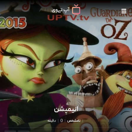
انیمیشن
|
نامشخص
|
()
|
دقیقه