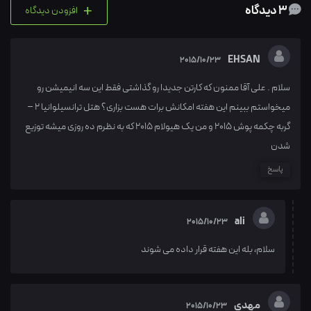
+
3 دیدگاه
افزودن دیدگاه
EHSAN
2015/10/23
سلام . علی آقا ممنون که کارتن جدیدا رو گذاشتی فقط این سه انیمیشن رو
میخواستم ببینم این هفته امکانش برات هست بزاری؟ هتل ترانسیلوانیا 2 –
گربه چکمه پوش 2015 و من یک هیولام 2015 که به نظرم ده روزی میشه توزیع
شدن
پاسخ
ali
2015/10/23
سلام، بله این هفته قرار داده می شوند
مهدی
2015/10/23