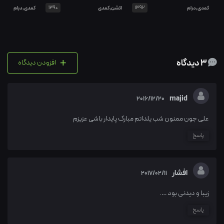
کمدی,درام
1392
اکشن,کمدی
1390
کمدی,درام
+
3 دیدگاه
افزودن دیدگاه
majid
2016/12/20
علی جون ممنون شب یلداتم مبارک پایدار باشی عزیزم
پاسخ
افشار
2017/02/11
زیبا و دیدنی بود ….
پاسخ