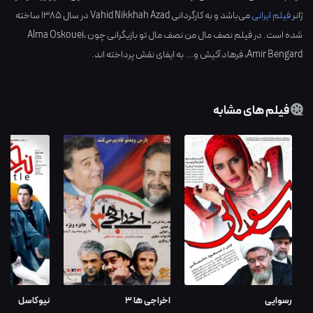
ژانر
فیلم ایرانی
می‌باشد و به کارگردانی
Vahid Nikkhah Azad
در سال
1385
ساخته
شده است. در فیلم نصف مال من نصف مال تو بازیگرانی چون
،
Alma Oskouei
Amir Bengard
،
فرهاد آئیش
و... به ایفای نقش پرداخته اند.
فیلم های مشابه
رسوایی
اخراجی ها 3
نیوکاسل