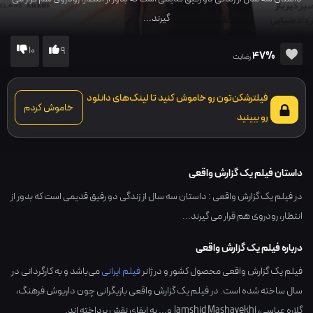
گیرند...
10
9
47%
رضایت
فیلترشکن‌تون رو خاموش کنید تا لینک‌های دانلود
خاموش کردم
رو ببینید
داستان فیلم یک گزارش واقعی
در فیلم یک گزارش واقعی : داستان سه سال از زندگی دو رفیق قدیمی است که بدور از
انتظار، رودروی هم قرار می گیرند...
درباره فیلم یک گزارش واقعی
فیلم یک گزارش واقعی محصول کشور و در ژانر
فیلم ایرانی
می‌باشد و به کارگردانی در
سال ساخته شده است. در فیلم یک گزارش واقعی بازیگرانی چون
داریوش فرهنگ
،
گلاره عباسی
،
Jamshid Mashayekhi
و... به ایفای نقش پرداخته اند.