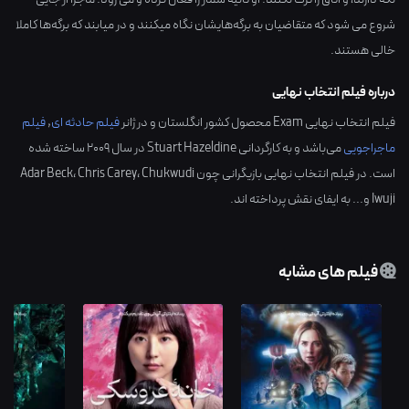
شروع می شود که متقاضیان به برگه‌هایشان نگاه میکنند و در میابند که برگه‌ها کاملا
خالی هستند.
درباره فیلم انتخاب نهایی
فیلم انتخاب نهایی Exam محصول کشور
انگلستان
و در ژانر
فیلم حادثه ای
,
فیلم
ماجراجویی
می‌باشد و به کارگردانی
Stuart Hazeldine
در سال
2009
ساخته شده
است. در فیلم انتخاب نهایی بازیگرانی چون
Chukwudi
،
Chris Carey
،
Adar Beck
Iwuji
و... به ایفای نقش پرداخته اند.
فیلم های مشابه