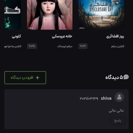
روز افشاگری
خانه عروسکی
کلونی
اکشن,درام
2026
درام,ترسناک
2025
اکشن,ماجراجویی
+
5 دیدگاه
افزودن دیدگاه
shiva
2021/03/29
عالی عالی
پاسخ