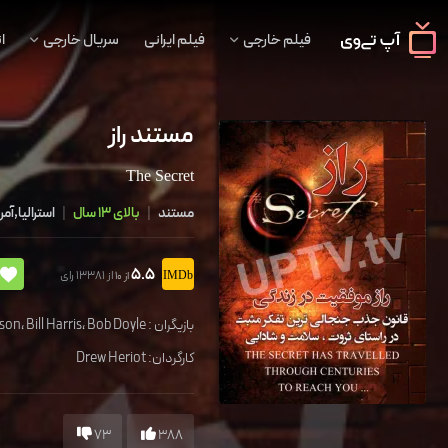
فیلم خارجی
فیلم ایرانی
سریال خارجی
ا
مستند راز
The Secret
مستند
|
بالای 13 سال
|
استرالیا,آمر
5.5
از 13381 رای
از 10
بازیگران :
Bob Doyle
،
Bill Harris
،
nson
کارگردان:
Drew Heriot
73
388