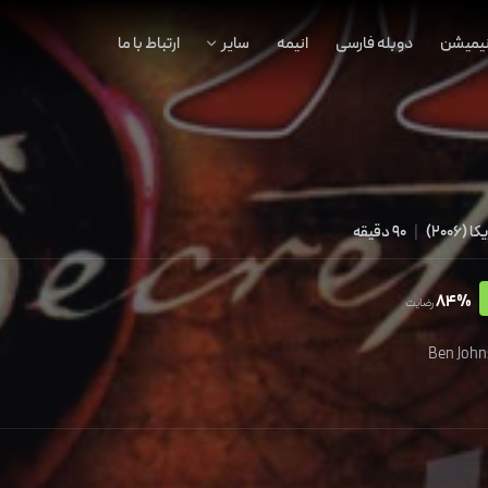
نیمیشن
دوبله فارسی
انیمه
سایر
ارتباط با ما
یکا
(
2006
)
|
90 دقیقه
84%
رضایت
Ben Joh