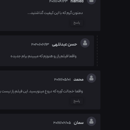
hamed
2017/04/23
دمتون گرم که با این کیفیت گذاشتید…
پاسخ
حسن عبدللهی
2020/06/13
واقعا
فیلم راز
رو هنوزم که میبینم برام جدیده
محمد
2017/05/01
واقعا خجالت آوره که دروغ مینویسید.این فیلم راز نیست و
پاسخ
سمان
2017/06/05