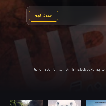
خاموش کردم
رانی چون
Bob Doyle
،
Bill Harris
،
Ben Johnson
و... به ایفای