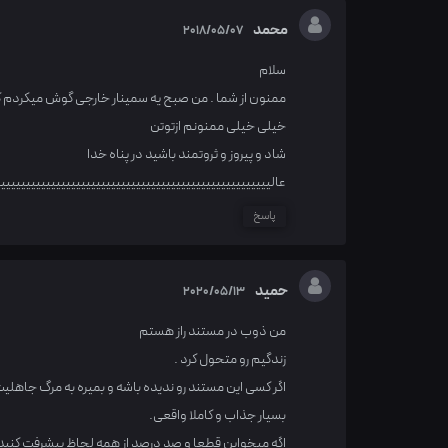
محمد
2018/05/07
سلام
ممنون از شما . من صبح یه سمینار خارجی گوش میکردم که 
خیلی خیلی ممنونم ازتوتن
شاد و پیروز و ثروتمند باشید در پناه خدا
عالیییییییییییییییییییییییییییییییییییییییییییییییییییییی
پاسخ
حمید
2020/05/13
من ذوب در مستند راز هستم
زندگیم رو متحول کرد .
اگر کسی این مستند رو ندیده باشه و بمیره به مرگ جاهلی
بسیار جذاب و کاملا واقعی.
اگه میخواین قطعا و صد درصد از همه لحاظ پیشرفت کنید ا