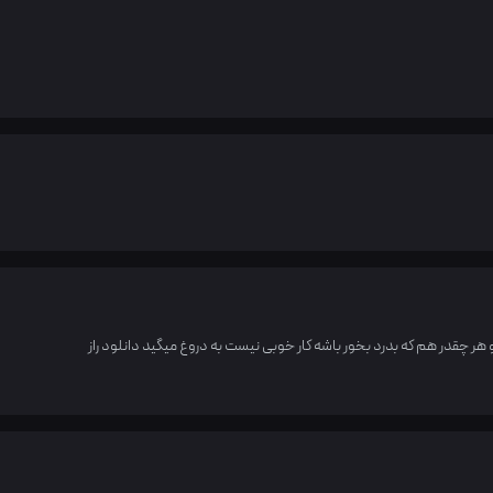
 هر چقدر هم که بدرد بخور باشه کار خوبی نیست به دروغ میگید دانلود راز