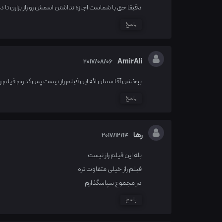
دقیقا حق با شماست اجازه نداشتن اسمش رو راز بزارن تا 
پاسخ
AmirAli
2017/08/06
ببخشن آقا سمان اگه این فیلم راز نیست پس کدوم فیلم راز
پاسخ
رها
2017/12/14
بله این فیلم راز نیست
فیلم راز خیلی متفاوت تره
در مجموع سپاسگذارم
پاسخ