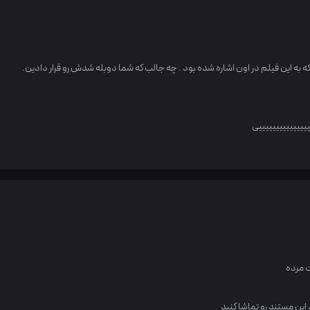
به این فیلم در اون اشاره شده بود . چه جالب که شما دوبله شدش رو قرار دادین.
یییییییییییییییی
ت مرده
ین مستند رو تماشا کنید