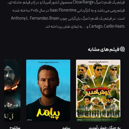
فیلم یک قدم تا مرگ Close Range محصول کشور
آمریکا
و در ژانر
فیلم حادثه ای
,
فیلم رزمی
می‌باشد و به کارگردانی
Isaac Florentine
در سال
2015
ساخته شده
است. در فیلم یک قدم تا مرگ بازیگرانی چون
Bryan
،
Anthony L. Fernandez
Caitlin Keats
،
Cartago
و... به ایفای نقش پرداخته اند.
فیلم های مشابه
به جنگل خوش آمدید
پیامد
ساتلوج