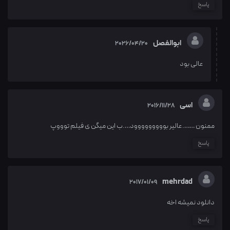
پاسخ
ابوالفصل
2026/04/20
عالی بود
اسی
2016/11/28
ممنون …….عالیر بووووووووود….ب این میگن ی فیلم توووپ
پاسخ
mehrdad
2017/01/09
دانلود نميشه اخه
پاسخ