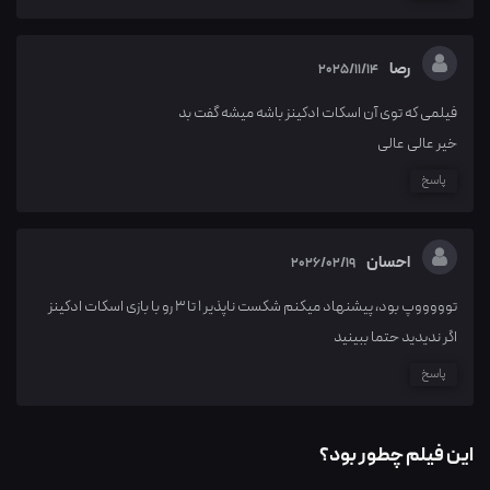
رصا
2025/11/14
فیلمی که توی آن اسکات ادکینز باشه میشه گفت بد
خیر عالی عالی
پاسخ
احسان
2026/02/19
توووووپ بود، پیشنهاد میکنم شکست ناپذیر ۱ تا ۳ رو با بازی اسکات ادکینز
اگر ندیدید حتما ببینید
پاسخ
این فیلم چطور بود؟