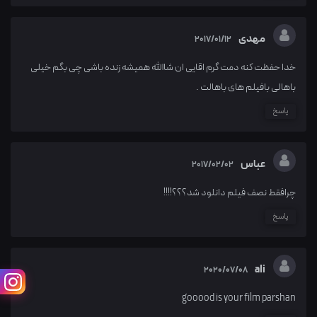
مهدی
2017/01/12
خدا حفظت کنه دمت گرم اقایی ان شاالله همیشه زنده باشی چی بگم خیلی
باهالی بافیلم های باهالت .
پاسخ
عباس
2017/02/02
چرافقط نصف فیلم دانلود شد؟؟؟!!!!
پاسخ
ali
2020/07/08
gooood is your film parshan