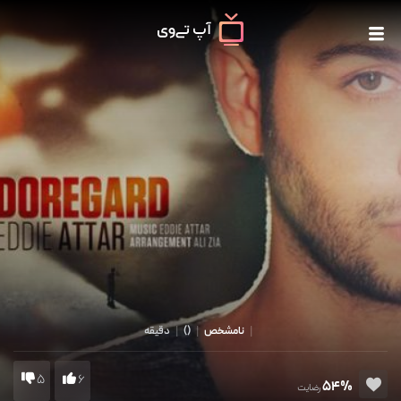
|
نامشخص
|
()
|
دقیقه
5
6
54%
رضایت