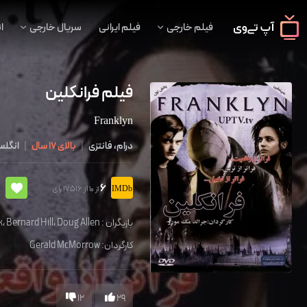
فیلم خارجی
فیلم ایرانی
سریال خارجی
ا
فیلم فرانکلین
Franklyn
درام، فانتزی
|
بالای 17 سال
|
انگلس
6
%
از 17516 رای
از 10
بازیگران :
Doug Allen
،
Bernard Hill
،
k
کارگردان:
Gerald McMorrow
12
29