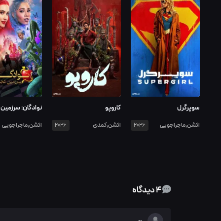
سوپرگرل
کاروپو
نوادگان: سرزمین
شرور
اکشن,ماجراجویی
اکشن,کمدی
اکشن,ماجراجویی
2026
2026
4 دیدگاه