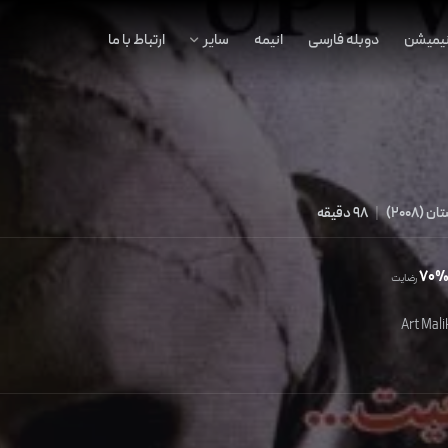
نیمیشن
دوبله فارسی
انیمه
سایر
ارتباط با ما
تان
(
2008
)
|
98 دقیقه
70
رضایت
Art Mali