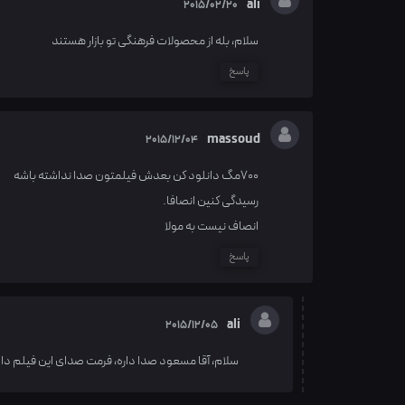
ali
2015/02/20
سلام، بله از محصولات فرهنگی تو بازار هستند
پاسخ
massoud
2015/12/04
700مگ دانلود کن بعدش فیلمتون صدا نداشته باشه
رسیدگی کنین انصافا.
انصاف نیست به مولا
پاسخ
ali
2015/12/05
سلام، آقا مسعود صدا داره، فرمت صدای این فیلم دال