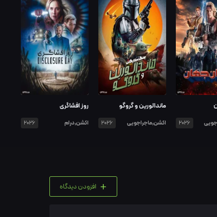
ن
ماندالورین و گروگو
روز افشاگری
جویی
اکشن,ماجراجویی
اکشن,درام
2026
2026
2026
+
افزودن دیدگاه