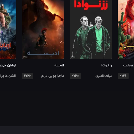
 عجایب
رز نوادا
ادیسه
اربابان جها
درام,فانتزی
ماجراجویی,درام
اکشن,ماجرا
2026
2025
2026