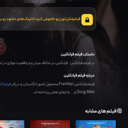
فیلترشکن‌تون رو خاموش کنید تا لینک‌های دانلود رو بب
داستان فیلم فرانکلین
در فیلم فرانکلین : فرانکلین در شکاف میان دو واقعیت موازی در ل
درباره فیلم فرانکلین
فیلم فرانکلین Franklyn محصول کشور
انگلستان
و در ژانر
فیلم ا
Doug Allen
و... به ایفای نقش پرداخته اند.
فیلم های مشابه