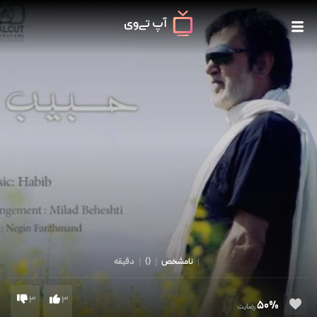
|
نامشخص
|
()
|
دقیقه
3
3
50%
رضایت