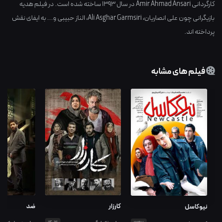
کارگردانی
Amir Ahmad Ansari
در سال
1393
ساخته شده است. در فیلم هدیه
بازیگرانی چون
علی انصاریان
،
Ali Asghar Garmsiri
،
الناز حبیبی
و... به ایفای نقش
پرداخته اند.
فیلم های مشابه
کارزار
ضد
نیوکاسل