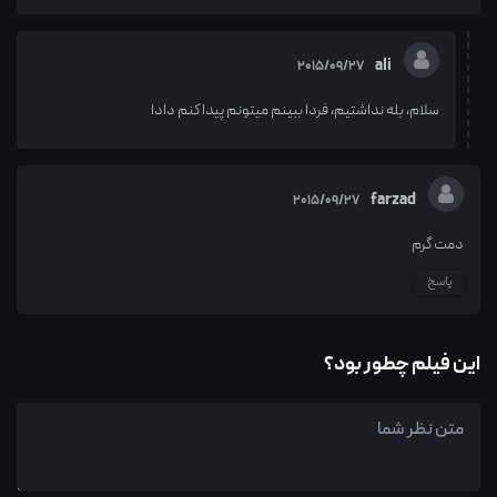
ali
2015/09/27
سلام، بله نداشتیم، فردا ببینم میتونم پیدا کنم دادا
farzad
2015/09/27
دمت گرم
پاسخ
این فیلم چطور بود؟