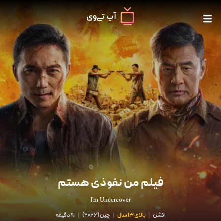
فیلم من نفوذی هستم
I'm Undercover
اکشن
|
بالای 13 سال
|
چین
(
2026
)
|
91 دقیقه