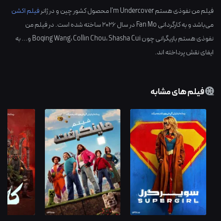
فیلم من نفوذی هستم I'm Undercover محصول کشور
چین
و در ژانر
فیلم اکشن
می‌باشد و به کارگردانی
Fan Mo
در سال
2026
ساخته شده است. در فیلم من
نفوذی هستم بازیگرانی چون
Shasha Cui
،
Collin Chou
،
Boqing Wang
و... به
ایفای نقش پرداخته اند.
فیلم های مشابه