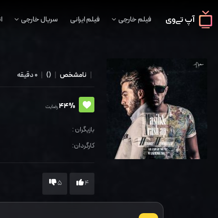
فیلم خارجی
فیلم ایرانی
سریال خارجی
ا
|
نامشخص
|
()
|
0 دقیقه
44%
رضایت
بازیگران :
کارگردان:
5
4