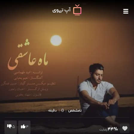
|
نامشخص
|
()
|
دقیقه
5
4
44%
رضایت